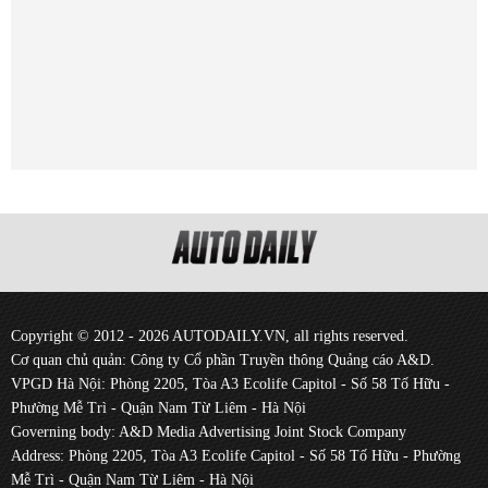
Copyright © 2012 - 2026 AUTODAILY.VN, all rights reserved.
Cơ quan chủ quản: Công ty Cổ phần Truyền thông Quảng cáo A&D.
VPGD Hà Nội: Phòng 2205, Tòa A3 Ecolife Capitol - Số 58 Tố Hữu -
Phường Mễ Trì - Quận Nam Từ Liêm - Hà Nội
Governing body: A&D Media Advertising Joint Stock Company
Address: Phòng 2205, Tòa A3 Ecolife Capitol - Số 58 Tố Hữu - Phường
Mễ Trì - Quận Nam Từ Liêm - Hà Nội