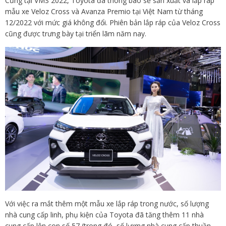
Cũng tại VMS 2022, Toyota đã thông báo sẽ sản xuất và lắp ráp
mẫu xe Veloz Cross và Avanza Premio tại Việt Nam từ tháng
12/2022 với mức giá không đổi. Phiên bản lắp ráp của Veloz Cross
cũng được trưng bày tại triển lãm năm nay.
Với việc ra mắt thêm một mẫu xe lắp ráp trong nước, số lượng
nhà cung cấp linh, phụ kiện của Toyota đã tăng thêm 11 nhà
cung cấp lên con số 57 (trong đó, số lượng nhà cung cấp thuần