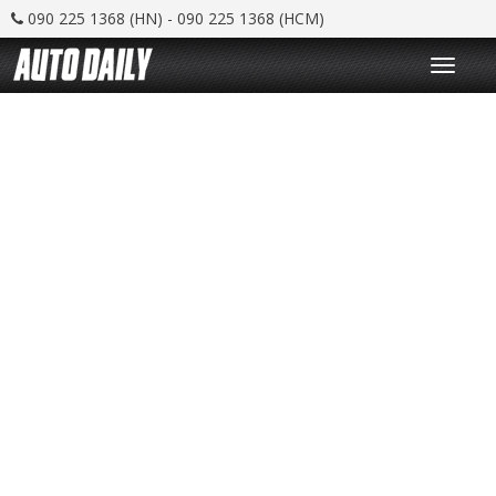
090 225 1368 (HN) - 090 225 1368 (HCM)
T
o
g
g
l
e
n
a
v
i
g
a
t
i
o
n