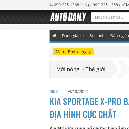
090 225 1368 (HN) - 090 225 1368 (HCM
Đánh giá xe
So sánh
Đánh giá 
Mua - Bán xe ngay
Mới nóng
Thế giới
>
08:10
|
04/10/2022
KIA SPORTAGE X-PRO B
ĐỊA HÌNH CỰC CHẤT
Kia Mỹ vừa công bố những hình ảnh 