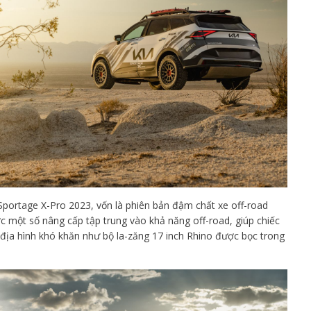
Sportage X-Pro 2023, vốn là phiên bản đậm chất xe off-road
 một số nâng cấp tập trung vào khả năng off-road, giúp chiếc
ịa hình khó khăn như bộ la-zăng 17 inch Rhino được bọc trong