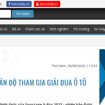
)
Autodaily.vn
Autodaily.vn
Tìm kiếm
xe cũ
Độ xe
Chăm sóc xe
Kinh nghiệm
Thị trường
Xe má
Thứ Năm, 06/08/2026 | 13:53
ẢN ĐỘ THAM GIA GIẢI ĐUA Ô TÔ
chính thức của Sportage X-Pro 2023 - phiên bản được