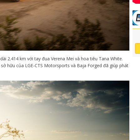
 dài 2.414 km với tay đua Verena Mei và hoa tiêu Tana White.
 sở hữu của LGE-CTS Motorsports và Baja Forged đã giúp phát