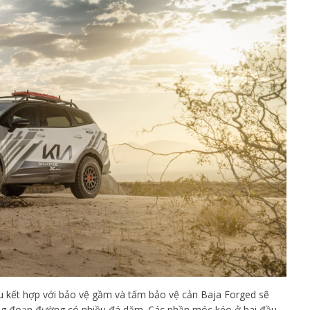
au kết hợp với bảo vệ gầm và tấm bảo vệ cản Baja Forged sẽ
ững đoạn đường có nhiều đá dăm. Các phần móc kéo ở hai đầu