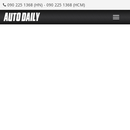
090 225 1368 (HN) - 090 225 1368 (HCM)
T
o
g
g
l
e
n
a
v
i
g
a
t
i
o
n