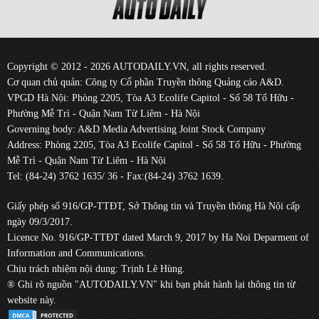
Copyright © 2012 - 2026 AUTODAILY.VN, all rights reserved.
Cơ quan chủ quản: Công ty Cổ phần Truyền thông Quảng cáo A&D.
VPGD Hà Nội: Phòng 2205, Tòa A3 Ecolife Capitol - Số 58 Tố Hữu -
Phường Mễ Trì - Quận Nam Từ Liêm - Hà Nội
Governing body: A&D Media Advertising Joint Stock Company
Address: Phòng 2205, Tòa A3 Ecolife Capitol - Số 58 Tố Hữu - Phường
Mễ Trì - Quận Nam Từ Liêm - Hà Nội
Tel: (84-24) 3762 1635/ 36 - Fax:(84-24) 3762 1639.
Giấy phép số 916/GP-TTĐT, Sở Thông tin và Truyền thông Hà Nội cấp
ngày 09/3/2017.
Licence No. 916/GP-TTĐT dated March 9, 2017 by Ha Noi Deparment of
Information and Communications.
Chịu trách nhiệm nội dung: Trịnh Lê Hùng.
® Ghi rõ nguồn "AUTODAILY.VN" khi bạn phát hành lại thông tin từ
website này.