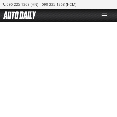
090 225 1368 (HN) - 090 225 1368 (HCM)
T
o
g
g
l
e
n
a
v
i
g
a
t
i
o
n