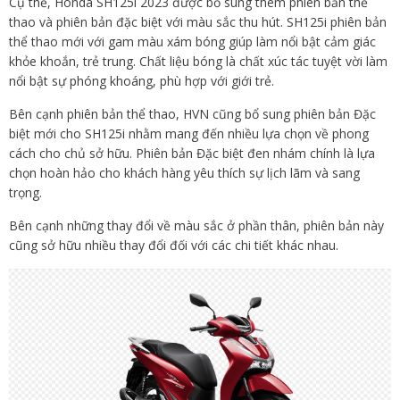
Cụ thể, Honda SH125i 2023 được bổ sung thêm phiên bản thể
thao và phiên bản đặc biệt với màu sắc thu hút. SH125i phiên bản
thể thao mới với gam màu xám bóng giúp làm nổi bật cảm giác
khỏe khoắn, trẻ trung. Chất liệu bóng là chất xúc tác tuyệt vời làm
nổi bật sự phóng khoáng, phù hợp với giới trẻ.
Bên cạnh phiên bản thể thao, HVN cũng bổ sung phiên bản Đặc
biệt mới cho SH125i nhằm mang đến nhiều lựa chọn về phong
cách cho chủ sở hữu. Phiên bản Đặc biệt đen nhám chính là lựa
chọn hoàn hảo cho khách hàng yêu thích sự lịch lãm và sang
trọng.
Bên cạnh những thay đổi về màu sắc ở phần thân, phiên bản này
cũng sở hữu nhiều thay đổi đối với các chi tiết khác nhau.