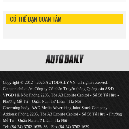
CÓ THỂ BẠN QUAN TÂM
Copyright © 2012 - 2026 AUTODAILY.VN, all rights reserved.
Cơ quan chủ quản: Công ty Cổ phần Truyền thông Quảng cáo A&D.
VPGD Hà Nội: Phòng 2205, Tòa A3 Ecolife Capitol - Số 58 Tố Hữu -
Phường Mễ Trì - Quận Nam Từ Liêm - Hà Nội
Governing body: A&D Media Advertising Joint Stock Company
Address: Phòng 2205, Tòa A3 Ecolife Capitol - Số 58 Tố Hữu - Phường
Mễ Trì - Quận Nam Từ Liêm - Hà Nội
Tel: (84-24) 3762 1635/ 36 - Fax:(84-24) 3762 1639.