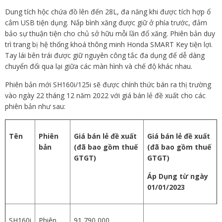
Dung tích hộc chứa đồ lên đến 28L, đa năng khi được tích hợp ổ
cắm USB tiện dụng. Nắp bình xăng được giữ ở phía trước, đảm
bảo sự thuận tiện cho chủ sở hữu mỗi lần đổ xăng. Phiên bản duy
trì trang bị hệ thống khoá thông minh Honda SMART Key tiện lợi.
Tay lái bên trái được giữ nguyên công tắc đa dụng để dễ dàng
chuyển đổi qua lại giữa các màn hình và chế độ khác nhau.
Phiên bản mới SH160i/125i sẽ được chính thức bán ra thị trường
vào ngày 22 tháng 12 năm 2022 với giá bán lẻ đề xuất cho các
phiên bản như sau:
Tên
Phiên
Giá bán lẻ đề xuất
Giá bán lẻ đề xuất
bản
(đã bao gồm thuế
(đã bao gồm thuế
GTGT)
GTGT)
Áp Dụng từ ngày
01/01/2023
SH160i
Phiên
91,790,000