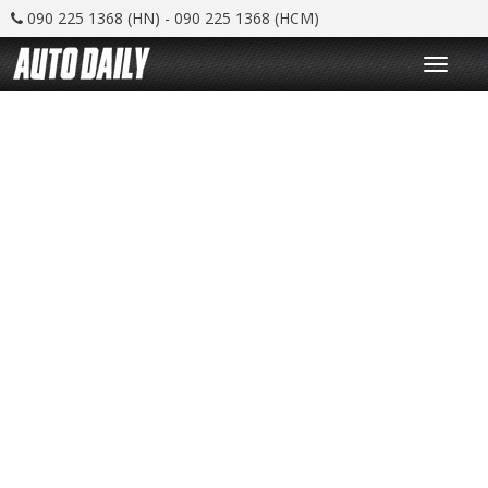
090 225 1368 (HN) - 090 225 1368 (HCM)
T
o
g
g
l
e
n
a
v
i
g
a
t
i
o
n