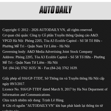
Copyright © 2012 - 2026 AUTODAILY.VN, all rights reserved.
Cơ quan chủ quản: Công ty Cổ phần Truyền thông Quảng cáo A&D.
VPGD Hà Nội: Phòng 2205, Tòa A3 Ecolife Capitol - Số 58 Tố Hữu -
Phường Mễ Trì - Quận Nam Từ Liêm - Hà Nội
Governing body: A&D Media Advertising Joint Stock Company
Address: Phòng 2205, Tòa A3 Ecolife Capitol - Số 58 Tố Hữu - Phường
Mễ Trì - Quận Nam Từ Liêm - Hà Nội
Tel: (84-24) 3762 1635/ 36 - Fax:(84-24) 3762 1639.
Giấy phép số 916/GP-TTĐT, Sở Thông tin và Truyền thông Hà Nội cấp
ngày 09/3/2017.
Licence No. 916/GP-TTĐT dated March 9, 2017 by Ha Noi Deparment of
Information and Communications.
Chịu trách nhiệm nội dung: Trịnh Lê Hùng.
® Ghi rõ nguồn "AUTODAILY.VN" khi bạn phát hành lại thông tin từ