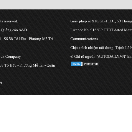
s reserved.
Giấy phép số 916/GP-TTĐT, Sở Thông 
g Quảng cáo A&D.
Licence No. 916/GP-TTĐT dated March
 - Số 58 Tố Hữu - Phường Mễ Trì -
Communications.
Chịu trách nhiệm nội dung: Trịnh Lê 
tock Company
® Ghi rõ nguồn "AUTODAILY.VN" khi bạ
 58 Tố Hữu - Phường Mễ Trì - Quận
9.