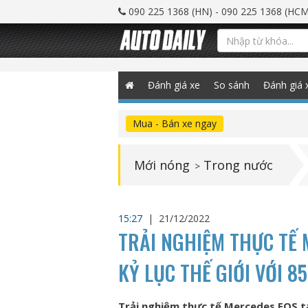
090 225 1368 (HN) - 090 225 1368 (HCM
Đánh giá xe
So sánh
Đánh giá 
Mua - Bán xe ngay
Mới nóng
Trong nước
>
15:27
|
21/12/2022
TRẢI NGHIỆM THỰC TẾ M
KỶ LỤC THẾ GIỚI VỚI 8
Trải nghiệm thực tế Mercedes EQS tại