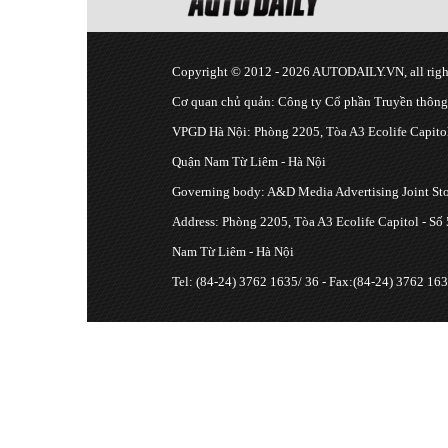
Copyright © 2012 - 2026 AUTODAILY.VN, all right
Cơ quan chủ quản: Công ty Cổ phần Truyền thôn
VPGD Hà Nội: Phòng 2205, Tòa A3 Ecolife Capitol
Quận Nam Từ Liêm - Hà Nội
Governing body: A&D Media Advertising Joint S
Address: Phòng 2205, Tòa A3 Ecolife Capitol - Số
Nam Từ Liêm - Hà Nội
Tel: (84-24) 3762 1635/ 36 - Fax:(84-24) 3762 163