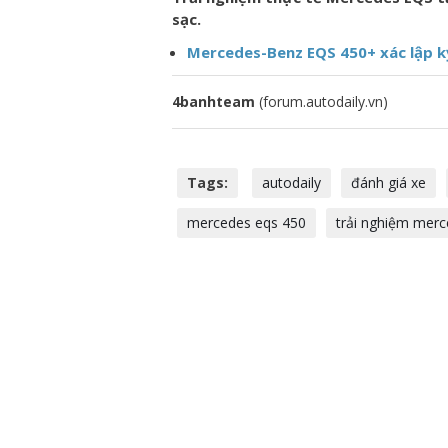
sạc.
Mercedes-Benz EQS 450+ xác lập kỷ
4banhteam
(forum.autodaily.vn)
Tags:
autodaily
đánh giá xe
mercedes eqs 450
trải nghiệm merc