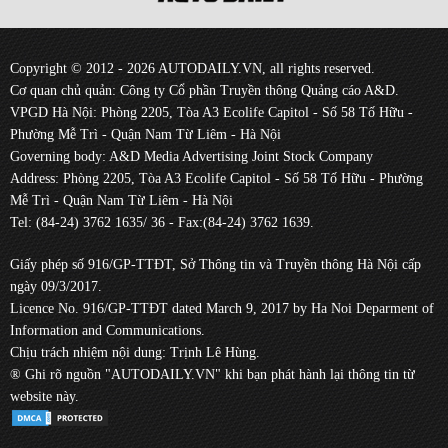
Copyright © 2012 - 2026 AUTODAILY.VN, all rights reserved.
Cơ quan chủ quản: Công ty Cổ phần Truyền thông Quảng cáo A&D.
VPGD Hà Nội: Phòng 2205, Tòa A3 Ecolife Capitol - Số 58 Tố Hữu -
Phường Mễ Trì - Quận Nam Từ Liêm - Hà Nội
Governing body: A&D Media Advertising Joint Stock Company
Address: Phòng 2205, Tòa A3 Ecolife Capitol - Số 58 Tố Hữu - Phường
Mễ Trì - Quận Nam Từ Liêm - Hà Nội
Tel: (84-24) 3762 1635/ 36 - Fax:(84-24) 3762 1639.
Giấy phép số 916/GP-TTĐT, Sở Thông tin và Truyền thông Hà Nội cấp
ngày 09/3/2017.
Licence No. 916/GP-TTĐT dated March 9, 2017 by Ha Noi Deparment of
Information and Communications.
Chịu trách nhiệm nội dung: Trịnh Lê Hùng.
® Ghi rõ nguồn "AUTODAILY.VN" khi bạn phát hành lại thông tin từ
website này.