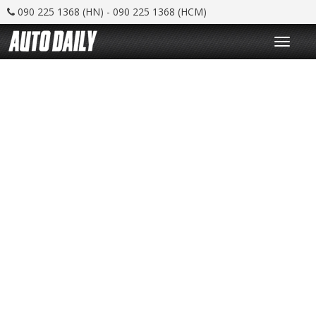
090 225 1368 (HN) - 090 225 1368 (HCM)
T
o
g
g
l
e
n
a
v
i
g
a
t
i
o
n