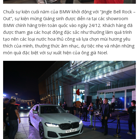
Chuỗi sự kiện cuối năm của BMW khởi động với “Jingle Bell Rock –
Out”, sự kiện mừng Giáng sinh được diễn ra tại các showroom
BMW chính hãng trên toàn quốc vào ngày 24/12. Khách hàng đã
được tham gia các hoạt động đặc sắc như thưởng lãm quá trình
tạo nên các loại nước hoa thủ công và lựa chọn mùi hương yêu
thích của mình, thưởng thức âm nhạc, dự tiệc nhẹ và nhận những
món quà đặc biệt với sự xuất hiện của ông già Noel.