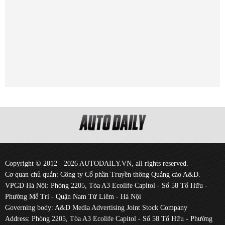
Copyright © 2012 - 2026 AUTODAILY.VN, all rights reserved.
Cơ quan chủ quản: Công ty Cổ phần Truyền thông Quảng cáo A&D.
VPGD Hà Nội: Phòng 2205, Tòa A3 Ecolife Capitol - Số 58 Tố Hữu -
Phường Mễ Trì - Quận Nam Từ Liêm - Hà Nội
Governing body: A&D Media Advertising Joint Stock Company
Address: Phòng 2205, Tòa A3 Ecolife Capitol - Số 58 Tố Hữu - Phường