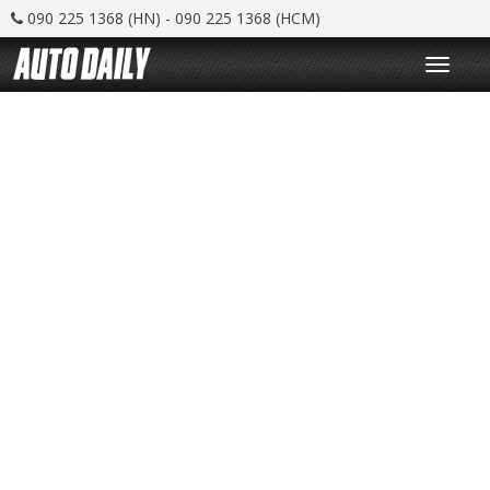
090 225 1368 (HN) - 090 225 1368 (HCM)
T
o
g
g
l
e
n
a
v
i
g
a
t
i
o
n