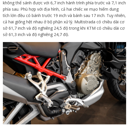
không thể sánh được với 6,7 inch hành trình phía trước và 7,1 inch
phía sau. Phù hợp với địa hình, cả hai chiếc xe mạo hiểm dung
tích lớn đều có bánh trước 19 inch và bánh sau 17 inch. Tuy nhiên,
cả hai giống hệt nhau ở bộ phận xử lý. Multistrada có chiều dài cơ
sở 61,7 inch và độ nghiêng 24,5 độ trong khi KTM có chiều dài cơ
sở 61,3 inch và độ nghiêng 24,7 độ.