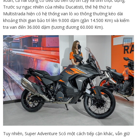
xoắn, cả hai động cơ đều ưu tiên độ tin cậy và tính thực dụng.
Trước sự ngạc nhiên của nhiều Ducatisti, thế hệ thứ tư
Multistrada hiện có hệ thống van lò xo thông thường kéo dài
khoảng thời gian bảo trì lên 9.000 dặm (gần 14.500 Km) và kiểm
tra van đến 36.000 dặm (tương đương 60.000 Km).
Tuy nhiên, Super Adventure Scó một cách tiếp cận khác, vẫn giữ