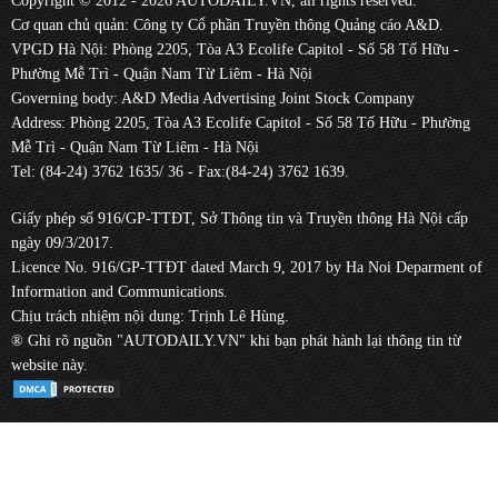
Copyright © 2012 - 2026 AUTODAILY.VN, all rights reserved.
Cơ quan chủ quản: Công ty Cổ phần Truyền thông Quảng cáo A&D.
VPGD Hà Nội: Phòng 2205, Tòa A3 Ecolife Capitol - Số 58 Tố Hữu -
Phường Mễ Trì - Quận Nam Từ Liêm - Hà Nội
Governing body: A&D Media Advertising Joint Stock Company
Address: Phòng 2205, Tòa A3 Ecolife Capitol - Số 58 Tố Hữu - Phường
Mễ Trì - Quận Nam Từ Liêm - Hà Nội
Tel: (84-24) 3762 1635/ 36 - Fax:(84-24) 3762 1639.
Giấy phép số 916/GP-TTĐT, Sở Thông tin và Truyền thông Hà Nội cấp
ngày 09/3/2017.
Licence No. 916/GP-TTĐT dated March 9, 2017 by Ha Noi Deparment of
Information and Communications.
Chịu trách nhiệm nội dung: Trịnh Lê Hùng.
® Ghi rõ nguồn "AUTODAILY.VN" khi bạn phát hành lại thông tin từ
website này.