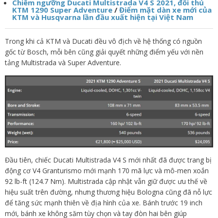
Chiêm ngưỡng Ducati Multistrada V4 S 2021, đối thủ
KTM 1290 Super Adventure
/
Điểm mặt dàn xe mới của
KTM và Husqvarna lần đầu xuất hiện tại Việt Nam
Trong khi cả KTM và Ducati đều vô địch về hệ thống có nguồn
gốc từ Bosch, mỗi bên cũng giải quyết những điểm yếu với nền
tảng Multistrada và Super Adventure.
Đầu tiên, chiếc Ducati Multistrada V4 S mới nhất đã được trang bị
động cơ V4 Granturismo mới mạnh 170 mã lực và mô-men xoắn
92 lb-ft (124.7 Nm). Multistrada cập nhật vẫn giữ được ưu thế về
hiệu suất trên đường, nhưng thương hiệu Bologna cũng đã nỗ lực
để tăng sức mạnh thiên về địa hình của xe. Bánh trước 19 inch
mới, bánh xe không săm tùy chọn và tay đòn hai bên giúp