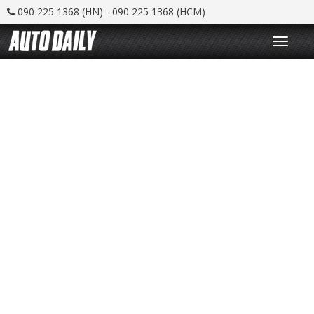
090 225 1368 (HN) - 090 225 1368 (HCM)
T
o
g
g
l
e
n
a
v
i
g
a
t
i
o
n