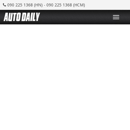
090 225 1368 (HN) - 090 225 1368 (HCM)
T
o
g
g
l
e
n
a
v
i
g
a
t
i
o
n