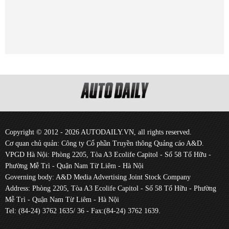
Copyright © 2012 - 2026 AUTODAILY.VN, all rights reserved.
Cơ quan chủ quản: Công ty Cổ phần Truyền thông Quảng cáo A&D.
VPGD Hà Nội: Phòng 2205, Tòa A3 Ecolife Capitol - Số 58 Tố Hữu -
Phường Mễ Trì - Quận Nam Từ Liêm - Hà Nội
Governing body: A&D Media Advertising Joint Stock Company
Address: Phòng 2205, Tòa A3 Ecolife Capitol - Số 58 Tố Hữu - Phường
Mễ Trì - Quận Nam Từ Liêm - Hà Nội
Tel: (84-24) 3762 1635/ 36 - Fax:(84-24) 3762 1639.