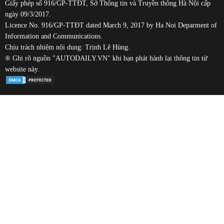
Giấy phép số 916/GP-TTĐT, Sở Thông tin và Truyền thông Hà Nội cấp
ngày 09/3/2017.
Licence No. 916/GP-TTĐT dated March 9, 2017 by Ha Noi Deparment of
Information and Communications.
Chịu trách nhiệm nội dung: Trịnh Lê Hùng.
® Ghi rõ nguồn "AUTODAILY.VN" khi bạn phát hành lại thông tin từ
website này.