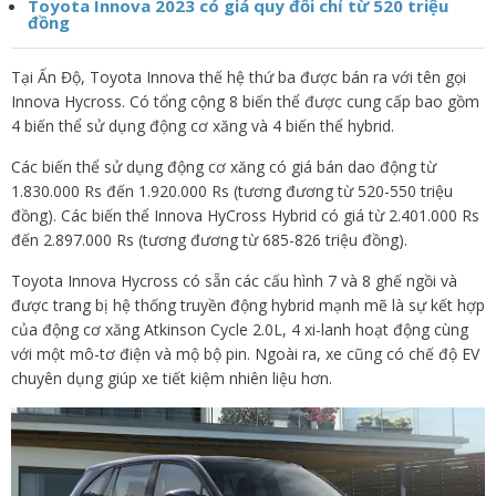
Toyota Innova 2023 có giá quy đổi chỉ từ 520 triệu
đồng
Tại Ấn Độ, Toyota Innova thế hệ thứ ba được bán ra với tên gọi
Innova Hycross. Có tổng cộng 8 biến thể được cung cấp bao gồm
4 biến thể sử dụng động cơ xăng và 4 biến thể hybrid.
Các biến thể sử dụng động cơ xăng có giá bán dao động từ
1.830.000 Rs đến 1.920.000 Rs (tương đương từ 520-550 triệu
đồng). Các biến thể Innova HyCross Hybrid có giá từ 2.401.000 Rs
đến 2.897.000 Rs (tương đương từ 685-826 triệu đồng).
Toyota Innova Hycross có sẵn các cấu hình 7 và 8 ghế ngồi và
được trang bị hệ thống truyền động hybrid mạnh mẽ là sự kết hợp
của động cơ xăng Atkinson Cycle 2.0L, 4 xi-lanh hoạt động cùng
với một mô-tơ điện và mộ bộ pin. Ngoài ra, xe cũng có chế độ EV
chuyên dụng giúp xe tiết kiệm nhiên liệu hơn.