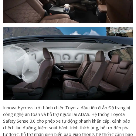
Innova Hycross trở thành chiếc Toyota đầu tiên ở Ấn Độ trang bị
công nghệ an toàn và hỗ trợ người lái ADAS. Hệ thống Toyota
Safety Sense 3.0 cho phép xe tự động phanh khẩn cấp, cảnh báo
chệch làn đường, kiểm soát hành trình thích ứng, hỗ trợ đèn pha
tự động, hỗ trợ nhận diện biển báo giao thông, hệ thống cảnh báo