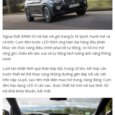
Ngoại thất BMW X3 nổi bật với gói trang bị M Sport mạnh mẽ và
cá tính. Cụm đèn trước LED thích ứng hiện đại hàng đầu phân
khúc với chức năng điều chỉnh pha/cốt tự động, có hỗ trợ mở
rộng góc chiếu khi vào cua và tự động tách luồng ánh sáng thông
minh.
Lưới tản nhiệt hình quả thận kép đặc trưng cỡ lớn, kết hợp cản
trước thiết kế thể thao cùng những đường gân dập nổi sắc nét
trên nắp ca-pô, tạo nên một diện mạo trẻ trung, năng động. Cụm
đèn hậu dạng LED ở cản sau được thiết kế mới với tạo hình 3D
nổi khối khỏe khoắn, bắt mắt.