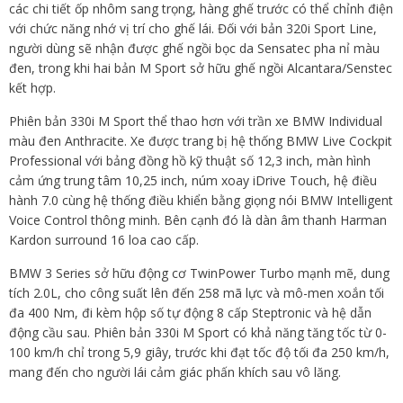
các chi tiết ốp nhôm sang trọng, hàng ghế trước có thể chỉnh điện
với chức năng nhớ vị trí cho ghế lái. Đối với bản 320i Sport Line,
người dùng sẽ nhận được ghế ngồi bọc da Sensatec pha nỉ màu
đen, trong khi hai bản M Sport sở hữu ghế ngồi Alcantara/Senstec
kết hợp.
Phiên bản 330i M Sport thể thao hơn với trần xe BMW Individual
màu đen Anthracite. Xe được trang bị hệ thống BMW Live Cockpit
Professional với bảng đồng hồ kỹ thuật số 12,3 inch, màn hình
cảm ứng trung tâm 10,25 inch, núm xoay iDrive Touch, hệ điều
hành 7.0 cùng hệ thống điều khiển bằng giọng nói BMW Intelligent
Voice Control thông minh. Bên cạnh đó là dàn âm thanh Harman
Kardon surround 16 loa cao cấp.
BMW 3 Series sở hữu động cơ TwinPower Turbo mạnh mẽ, dung
tích 2.0L, cho công suất lên đến 258 mã lực và mô-men xoắn tối
đa 400 Nm, đi kèm hộp số tự động 8 cấp Steptronic và hệ dẫn
động cầu sau. Phiên bản 330i M Sport có khả năng tăng tốc từ 0-
100 km/h chỉ trong 5,9 giây, trước khi đạt tốc độ tối đa 250 km/h,
mang đến cho người lái cảm giác phấn khích sau vô lăng.