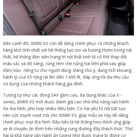
Bên cạnh đó, BMW X3 còn dễ dàng chinh phục cả những khách
hàng khó tính nhất với hệ thống tạo ion và hương thơm trong nội
thất, hệ thống đèn viền trang trí nội thất tinh tế có thể thay đổi
màu sắc và độ sáng, cùng rèm che nắng hai bên phía sau giúp
đảm bảo riêng tư cho người dùng. Đáng chú ý, dung tích khoang
hành lý của X3 rộng rãi lên đến 1.600 lít, đáp ứng tối đa nhu cầu
sử dụng của những khách hàng gia đình.
Tương tự như các dòng SAV gầm cao, đa dụng khác của X -
series, BMW X3 mới được đánh giá cao nhờ khả năng vận hành
đa địa hình, phù hợp nhiều điều kiện. Có hai yếu tố nổi bật tạo
nên sức mạnh vượt trội cho BMW X3, giúp mẫu xe này dễ dàng
chinh phục mọi địa hình. Đầu tiên là hệ thống treo thích ứng giúp
xe di chuyển ổn định trên những cung đường đầy thách thức. Thứ
hai là khả năng vận hành ấn tượng nhờ được trang bị động cơ