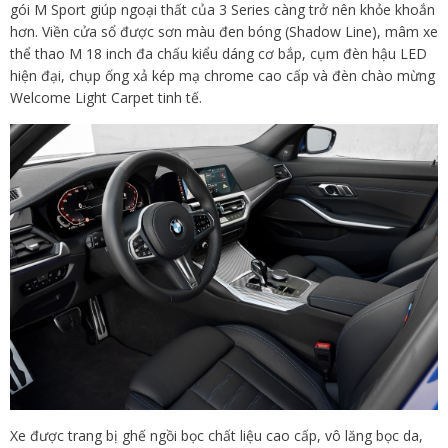
gói M Sport giúp ngoại thất của 3 Series càng trở nên khỏe khoắn
hơn. Viền cửa sổ được sơn màu đen bóng (Shadow Line), mâm xe
thể thao M 18 inch đa chấu kiểu dáng cơ bắp, cụm đèn hậu LED
hiện đại, chụp ống xả kép mạ chrome cao cấp và đèn chào mừng
Welcome Light Carpet tinh tế.
Xe được trang bị ghế ngồi bọc chất liệu cao cấp, vô lăng bọc da,