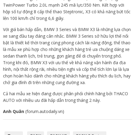
TwinPower Turbo 2.0L mạnh 245 mã lực/350 Nm. Kết hợp với
hộp số tự động 8 cấp thể thao Steptronic, X3 có khả năng bứt tốc
lên 100 km/h chỉ trong 6,6 giây.
Với giá bán hấp dẫn, BMW 3 Series và BMW X3 là những lựa chọn
xe sang đầu tay đáng cân nhắc. BMW 3 Series sở hữu lợi thế nổi
bật là thiết kế thời trang cùng phong cách lái năng động, thể thao
là mẫu xe phù hợp cho những khách hàng trẻ ưa chuộng dáng xe
sedan thanh lịch, trẻ trung, gọn gàng để di chuyển trong phố.
Trong khi đó, BMW X3 với ưu thế về khả năng vận hành đa địa
hình, nội thất rộng rãi, nhiều tiện nghi và cốp thể tích lớn lại là lựa
chọn hoàn hảo dành cho những khách hàng yêu thích du lịch, hay
chở gia đình đi trên những cung đường xa.
Cả hai mẫu xe hiện đang được phân phối chính hãng bởi THACO
AUTO với nhiều ưu đãi hấp dẫn trong tháng 2 này.
Anh Quân
(forum.autodaily.vn)