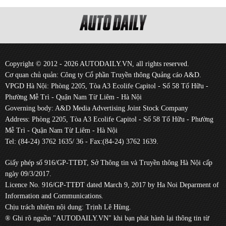
Copyright © 2012 - 2026 AUTODAILY.VN, all rights reserved.
Cơ quan chủ quản: Công ty Cổ phần Truyền thông Quảng cáo A&D.
VPGD Hà Nội: Phòng 2205, Tòa A3 Ecolife Capitol - Số 58 Tố Hữu -
Phường Mễ Trì - Quận Nam Từ Liêm - Hà Nội
Governing body: A&D Media Advertising Joint Stock Company
Address: Phòng 2205, Tòa A3 Ecolife Capitol - Số 58 Tố Hữu - Phường
Mễ Trì - Quận Nam Từ Liêm - Hà Nội
Tel: (84-24) 3762 1635/ 36 - Fax:(84-24) 3762 1639.
Giấy phép số 916/GP-TTĐT, Sở Thông tin và Truyền thông Hà Nội cấp
ngày 09/3/2017.
Licence No. 916/GP-TTĐT dated March 9, 2017 by Ha Noi Deparment of
Information and Communications.
Chịu trách nhiệm nội dung: Trịnh Lê Hùng.
® Ghi rõ nguồn "AUTODAILY.VN" khi bạn phát hành lại thông tin từ