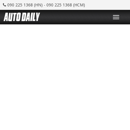
090 225 1368 (HN) - 090 225 1368 (HCM)
T
o
g
g
l
e
n
a
v
i
g
a
t
i
o
n