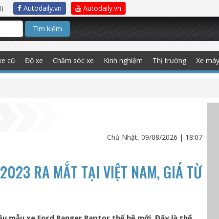
)
Autodaily.vn
Autodaily.vn
Tìm kiếm
xe cũ
Độ xe
Chăm sóc xe
Kinh nghiệm
Thị trường
Xe má
Chủ Nhật, 09/08/2026 | 18:07
023 RA MẮT TẠI VIỆT NAM, GIÁ TỪ
iệu mẫu xe Ford Ranger Raptor thế hệ mới. Đây là thế