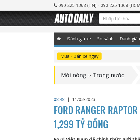
090 225 1368 (HN) - 090 225 1368 (HCM
Đánh giá xe
So sánh
Đánh giá 
Mua - Bán xe ngay
Mới nóng
Trong nước
>
08:48
|
11/03/2023
FORD RANGER RAPTOR 2
1,299 TỶ ĐỒNG
Ford Việt Nam đã chính thức giới th