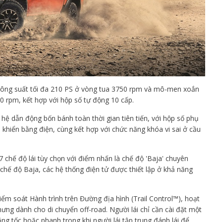
 công suất tối đa 210 PS ở vòng tua 3750 rpm và mô-men xoắn
0 rpm, kết hợp với hộp số tự động 10 cấp.
 hệ dẫn động bốn bánh toàn thời gian tiên tiến, với hộp số phụ
 khiển bằng điện, cùng kết hợp với chức năng khóa vi sai ở cầu
chế độ lái tùy chọn với điểm nhấn là chế độ 'Baja' chuyên
chế độ Baja, các hệ thống điện tử được thiết lập ở khả năng
iểm soát Hành trình trên Đường địa hình (Trail Control™), hoạt
ng dành cho di chuyển off-road. Người lái chỉ cần cài đặt một
ng tốc hoặc phanh trong khi người lái tập trung đánh lái để