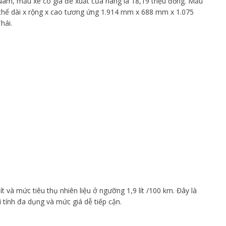
Nam, mẫu xe có giá đề xuất của hãng là 18,19 triệu đồng. Mẫu
g thể dài x rộng x cao tương ứng 1.914 mm x 688 mm x 1.075
hái.
t và mức tiêu thụ nhiên liệu ở ngưỡng 1,9 lít /100 km. Đây là
 tính đa dụng và mức giá dễ tiếp cận.