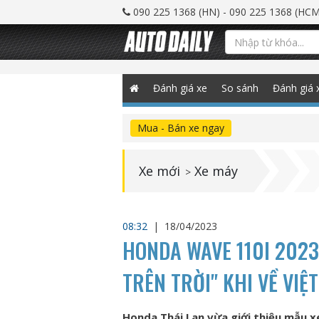
090 225 1368 (HN) - 090 225 1368 (HCM
Đánh giá xe
So sánh
Đánh giá 
Mua - Bán xe ngay
Xe mới
Xe máy
>
08:32
|
18/04/2023
HONDA WAVE 110I 2023 
TRÊN TRỜI" KHI VỀ VIỆ
Honda Thái Lan vừa giới thiệu mẫu x