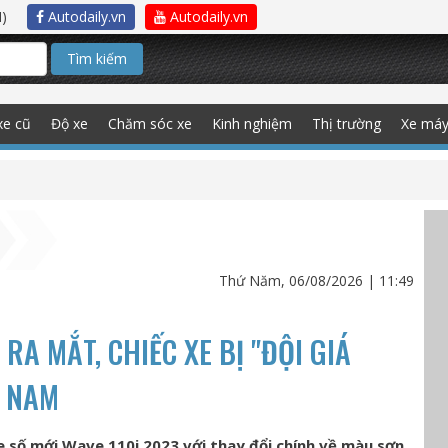
)
Autodaily.vn
Autodaily.vn
Tìm kiếm
xe cũ
Độ xe
Chăm sóc xe
Kinh nghiệm
Thị trường
Xe má
Thứ Năm, 06/08/2026 | 11:49
RA MẮT, CHIẾC XE BỊ "ĐỘI GIÁ
T NAM
e số mới Wave 110i 2023 với thay đổi chính về màu sơn,