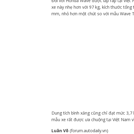
Đối với Honda Wave được lắp ráp tại Việt 
xe này nhẹ hơn với 97 kg, kích thước tổn
mm, nhỏ hơn một chút so với mẫu Wave T
Dung tích bình xăng cũng chỉ đạt mức 3,7 lí
mẫu xe rất được ưa chuộng tại Việt Nam vì
Luân Võ
(forum.autodaily.vn)