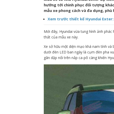
hướng tới chinh phục đối tượng khách
mẫu xe phong cách và đa dụng, phù h
Xem trước thiết kế Hyundai Exter:
Mới đây, Hyundai vừa tung hình ảnh phác h
thất của mẫu xe này.
Xe sở hữu một diện mạo khá nam tính và b
dưới đèn LED ban ngày là cụm đèn pha vuô
gân dập nổi trên nắp ca-pô càng khiến Hy