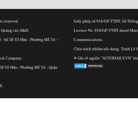
s reserved.
Giấy phép số 916/GP-TTĐT, Sở Thông 
g Quảng cáo A&D.
Licence No. 916/GP-TTĐT dated March
 - Số 58 Tố Hữu - Phường Mễ Trì -
Communications.
Chịu trách nhiệm nội dung: Trịnh Lê 
tock Company
® Ghi rõ nguồn "AUTODAILY.VN" khi bạ
 58 Tố Hữu - Phường Mễ Trì - Quận
9.