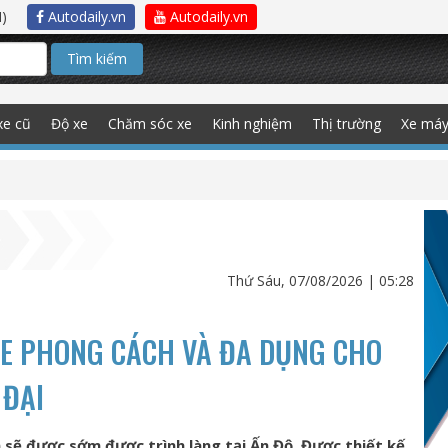
)
Autodaily.vn
Autodaily.vn
Tìm kiếm
xe cũ
Độ xe
Chăm sóc xe
Kinh nghiệm
Thị trường
Xe má
Thứ Sáu, 07/08/2026 | 05:28
XE PHONG CÁCH VÀ ĐA DỤNG CHO
 ĐẠI
 sẽ được sớm được trình làng tại Ấn Độ. Được thiết kế