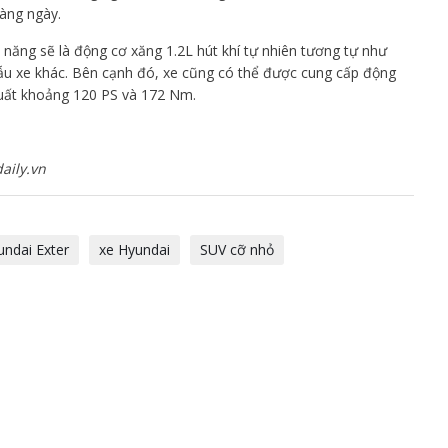
hàng ngày.
năng sẽ là động cơ xăng 1.2L hút khí tự nhiên tương tự như
mẫu xe khác. Bên cạnh đó, xe cũng có thể được cung cấp động
 suất khoảng 120 PS và 172 Nm.
aily.vn
undai Exter
xe Hyundai
SUV cỡ nhỏ