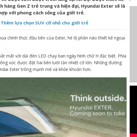
 hàng Gen Z trẻ trung và hiện đại, Hyundai Exter sẽ là
ợp với phong cách sống của giới trẻ.
 Thêm lựa chọn SUV cỡ nhỏ cho giới trẻ
ọa chính thức đầu tiên của Exter, hé lộ phần nào thiết kế ngoại
ắt mắt với dải đèn LED chạy ban ngày hình chữ H đặc biệt. Phía
ng vức được đặt hai bên lưới tản nhiệt cỡ lớn. Những đường
undai Exter trông mạnh mẽ và khỏe khoắn hơn.