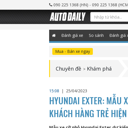
090 225 1368 (HN) - 090 225 1368 (HCM
Đánh giá xe
So sánh
Đánh giá 
Mua - Bán xe ngay
Chuyên đề
Khám phá
>
15:08
|
25/04/2023
HYUNDAI EXTER: MẪU 
KHÁCH HÀNG TRẺ HIỆN
Mẫu xe cỡ nhỏ Hyundai Exter dự kiến