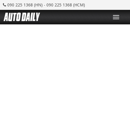
090 225 1368 (HN) - 090 225 1368 (HCM)
T
o
g
g
l
e
n
a
v
i
g
a
t
i
o
n