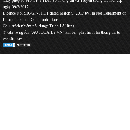
Giấy phép số 916/GP-TTĐT, Sở Thông tin và Truyền thông Hà Nội cấp
ngày 09/3/2017.
Licence No. 916/GP-TTĐT dated March 9, 2017 by Ha Noi Deparment of
Information and Communications.
Chịu trách nhiệm nội dung: Trịnh Lê Hùng.
® Ghi rõ nguồn "AUTODAILY.VN" khi bạn phát hành lại thông tin từ
website này.