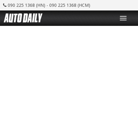
090 225 1368 (HN) - 090 225 1368 (HCM)
T
o
g
g
l
e
n
a
v
i
g
a
t
i
o
n