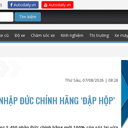
)
Autodaily.vn
Autodaily.vn
Tìm kiếm
xe cũ
Độ xe
Chăm sóc xe
Kinh nghiệm
Thị trường
Xe má
Thứ Sáu, 07/08/2026 | 08:26
 NHẬP ĐỨC CHÍNH HÃNG ‘ĐẬP HỘP’
z S 450 nhập Đức chính hãng mới 100% còn sót lại vừa