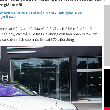
c giá ưu đãi.
ybach S450 2018 tại Việt Nam
/
Bàn giao 4 xe
sạn 5 sao
nz tại Việt Nam đã đưa về lô S-Class thế hệ mới đầu tiên
đó đến nay, các mẫu S-Class đã không còn bản nhập Đức được
ó sự chênh lệch cao nhất lên tới 370 triệu đồng.