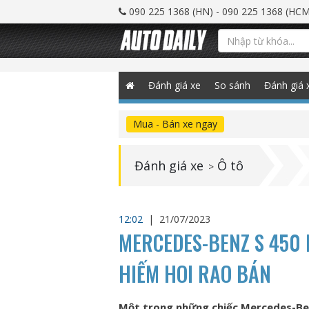
090 225 1368 (HN) - 090 225 1368 (HCM
Đánh giá xe
So sánh
Đánh giá 
Mua - Bán xe ngay
Đánh giá xe
Ô tô
>
12:02
|
21/07/2023
MERCEDES-BENZ S 450
HIẾM HOI RAO BÁN
Một trong những chiếc Mercedes-Ben