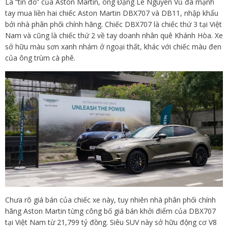
Là “tín đồ” của Aston Martin, ông Đặng Lê Nguyên Vũ đã mạnh
tay mua liền hai chiếc Aston Martin DBX707 và DB11, nhập khẩu
bởi nhà phân phối chính hãng. Chiếc DBX707 là chiếc thứ 3 tại Việt
Nam và cũng là chiếc thứ 2 về tay doanh nhân quê Khánh Hòa. Xe
sở hữu màu sơn xanh nhám ở ngoại thất, khác với chiếc màu đen
của ông trùm cà phê.
Chưa rõ giá bán của chiếc xe này, tuy nhiên nhà phân phối chính
hãng Aston Martin từng công bố giá bán khởi điểm của DBX707
tại Việt Nam từ 21,799 tỷ đồng. Siêu SUV này sở hữu động cơ V8