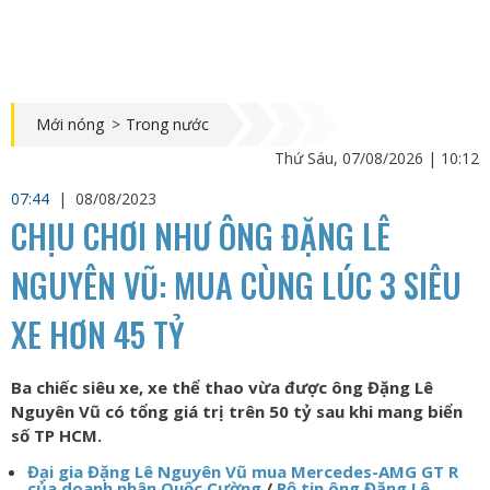
Mới nóng
>
Trong nước
Thứ Sáu, 07/08/2026 | 10:12
07:44
|
08/08/2023
CHỊU CHƠI NHƯ ÔNG ĐẶNG LÊ
NGUYÊN VŨ: MUA CÙNG LÚC 3 SIÊU
XE HƠN 45 TỶ
Ba chiếc siêu xe, xe thể thao vừa được ông Đặng Lê
Nguyên Vũ có tổng giá trị trên 50 tỷ sau khi mang biển
số TP HCM.
Đại gia Đặng Lê Nguyên Vũ mua Mercedes-AMG GT R
của doanh nhân Quốc Cường
/
Rộ tin ông Đặng Lê