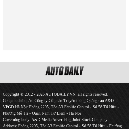
Copyright © 2012 - 2026 AUTODAILY.VN, all rights reserved.
Cơ quan chủ quản: Công ty Cổ phần Truyền thông Quảng cáo A&D.
VPGD Hà Nội: Phòng 2205, Tòa A3 Ecolife Capitol - Số 58 Tố Hữu -
Phường Mễ Trì - Quận Nam Từ Liêm - Hà Nội
Governing body: A&D Media Advertising Joint Stock Company
Address: Phòng 2205, Tòa A3 Ecolife Capitol - Số 58 Tố Hữu - Phường