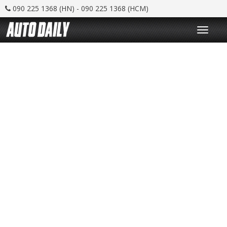
090 225 1368 (HN) - 090 225 1368 (HCM)
T
o
g
g
l
e
n
a
v
i
g
a
t
i
o
n