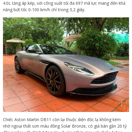
4.0L tăng áp kép, với công suất tối đa 697 mã lực mang đến khả
năng bứt tốc 0-100 km/h chỉ trong 3,2 giây.
Chiếc Aston Martin DB11 còn lại thuộc diện độc lạ không kém
nhờ ngoại thất sơn màu đồng Solar Bronze, có giá bán gần 20 tỷ