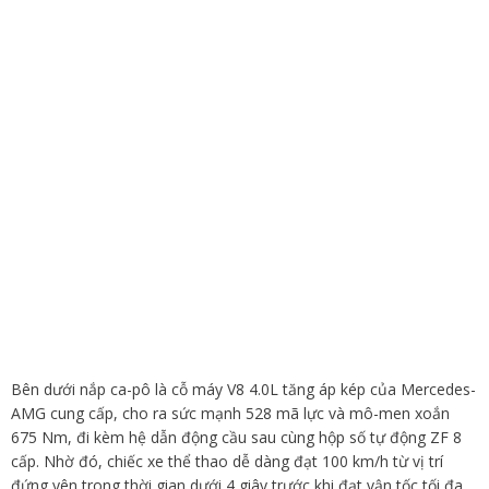
Bên dưới nắp ca-pô là cỗ máy V8 4.0L tăng áp kép của Mercedes-
AMG cung cấp, cho ra sức mạnh 528 mã lực và mô-men xoắn
675 Nm, đi kèm hệ dẫn động cầu sau cùng hộp số tự động ZF 8
cấp. Nhờ đó, chiếc xe thể thao dễ dàng đạt 100 km/h từ vị trí
đứng yên trong thời gian dưới 4 giây trước khi đạt vận tốc tối đa