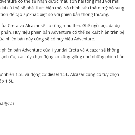
 Adventure có thể sẽ nhận được màu sơn hai tông màu với mái
dai có thể sẽ phải thực hiện một số chỉnh sửa thẩm mỹ bổ sung
ition để tạo sự khác biệt so với phiên bản thông thường.
 của Creta và Alcazar sẽ có tông màu đen. Ghế ngồi bọc da dự
 phản. Huy hiệu phiên bản Adventure có thể sẽ xuất hiện trên bệ
của phiên bản này cũng sẽ có huy hiệu Adventure.
c phiên bản Adventure của Hyundai Creta và Alcazar sẽ không
cạnh đó, các tùy chọn động cơ cũng giống như những phiên bản
ự nhiên 1.5L và động cơ diesel 1.5L. Alcazar cũng có tùy chọn
áp 1.5L.
aily.vn