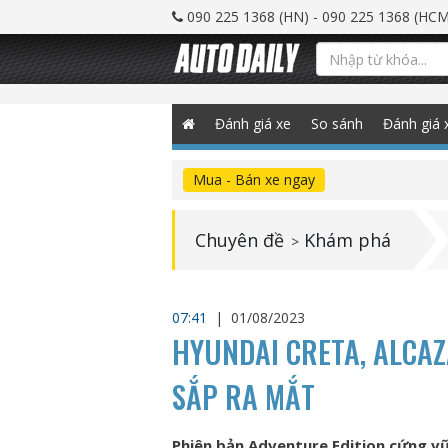
090 225 1368 (HN) - 090 225 1368 (HCM
Đánh giá xe
So sánh
Đánh giá 
Mua - Bán xe ngay
Chuyên đề
Khám phá
>
07:41
|
01/08/2023
HYUNDAI CRETA, ALCAZ
SẮP RA MẮT
Phiên bản Adventure Edition cứng v