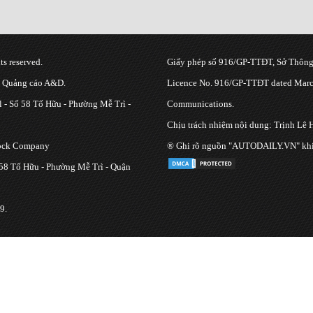
s reserved.
Giấy phép số 916/GP-TTĐT, Sở Thông 
g Quảng cáo A&D.
Licence No. 916/GP-TTĐT dated March
 - Số 58 Tố Hữu - Phường Mễ Trì -
Communications.
Chịu trách nhiệm nội dung: Trịnh Lê 
tock Company
® Ghi rõ nguồn "AUTODAILY.VN" khi bạ
 58 Tố Hữu - Phường Mễ Trì - Quận
9.