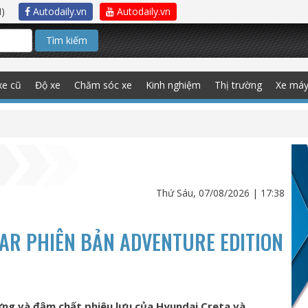
)
Autodaily.vn
Autodaily.vn
Tìm kiếm
xe cũ
Độ xe
Chăm sóc xe
Kinh nghiệm
Thị trường
Xe má
Thứ Sáu, 07/08/2026 | 17:38
AR PHIÊN BẢN ADVENTURE EDITION
ững và đậm chất phiêu lưu của Hyundai Creta và