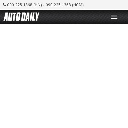
090 225 1368 (HN) - 090 225 1368 (HCM)
T
o
g
g
l
e
n
a
v
i
g
a
t
i
o
n