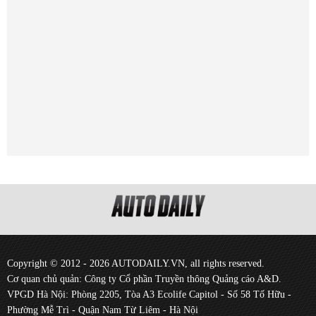
Copyright © 2012 - 2026 AUTODAILY.VN, all rights reserved.
Cơ quan chủ quản: Công ty Cổ phần Truyền thông Quảng cáo A&D.
VPGD Hà Nội: Phòng 2205, Tòa A3 Ecolife Capitol - Số 58 Tố Hữu -
Phường Mễ Trì - Quận Nam Từ Liêm - Hà Nội