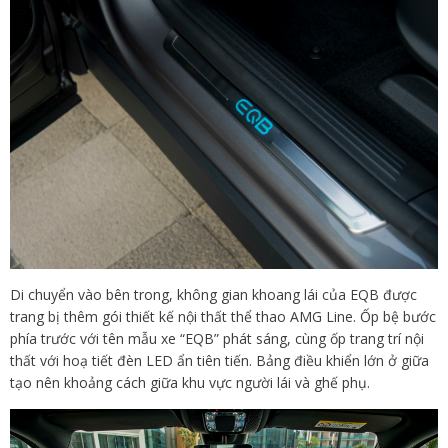
Di chuyển vào bên trong, không gian khoang lái của EQB được
trang bị thêm gói thiết kế nội thất thể thao AMG Line. Ốp bệ bước
phía trước với tên mẫu xe “EQB” phát sáng, cùng ốp trang trí nội
thất với hoạ tiết đèn LED ẩn tiên tiến. Bảng điều khiển lớn ở giữa
tạo nên khoảng cách giữa khu vực người lái và ghế phụ.