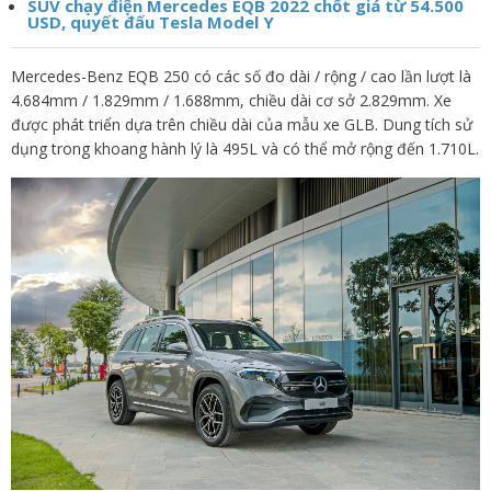
SUV chạy điện Mercedes EQB 2022 chốt giá từ 54.500
USD, quyết đấu Tesla Model Y
Mercedes-Benz EQB 250 có các số đo dài / rộng / cao lần lượt là
4.684mm / 1.829mm / 1.688mm, chiều dài cơ sở 2.829mm. Xe
được phát triển dựa trên chiều dài của mẫu xe GLB. Dung tích sử
dụng trong khoang hành lý là 495L và có thể mở rộng đến 1.710L.