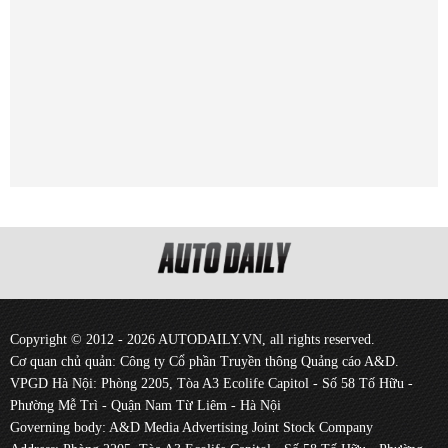
Copyright © 2012 - 2026 AUTODAILY.VN, all rights reserved.
Cơ quan chủ quản: Công ty Cổ phần Truyền thông Quảng cáo A&D.
VPGD Hà Nội: Phòng 2205, Tòa A3 Ecolife Capitol - Số 58 Tố Hữu -
Phường Mễ Trì - Quận Nam Từ Liêm - Hà Nội
Governing body: A&D Media Advertising Joint Stock Company