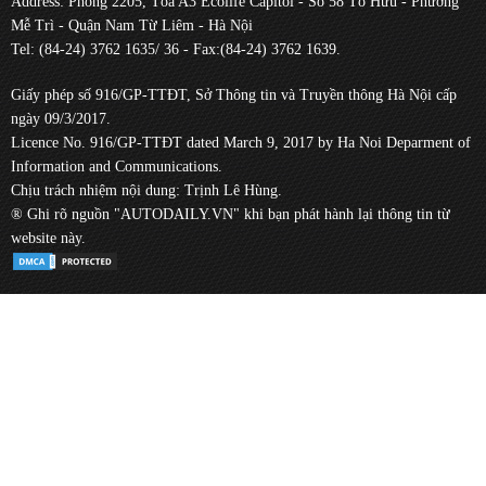
Address: Phòng 2205, Tòa A3 Ecolife Capitol - Số 58 Tố Hữu - Phường
Mễ Trì - Quận Nam Từ Liêm - Hà Nội
Tel: (84-24) 3762 1635/ 36 - Fax:(84-24) 3762 1639.
Giấy phép số 916/GP-TTĐT, Sở Thông tin và Truyền thông Hà Nội cấp
ngày 09/3/2017.
Licence No. 916/GP-TTĐT dated March 9, 2017 by Ha Noi Deparment of
Information and Communications.
Chịu trách nhiệm nội dung: Trịnh Lê Hùng.
® Ghi rõ nguồn "AUTODAILY.VN" khi bạn phát hành lại thông tin từ
website này.