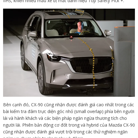
IIHS, khiến nhiều mẫu xe bị mất danh hiệu Top Safety Pick +.
Bên cạnh đó, CX-90 cũng nhận được đánh giá cao nhất trong các
bài kiểm tra đâm trực diện góc nhỏ (small overlap) phía bên người
lái và hành khách và các biện pháp ngăn ngừa thương tích cho
người lái. Phiên bản động cơ đốt trong và hybrid của Mazda CX-90
cũng nhận được đánh giá vượt trội trong các thử nghiệm ngăn