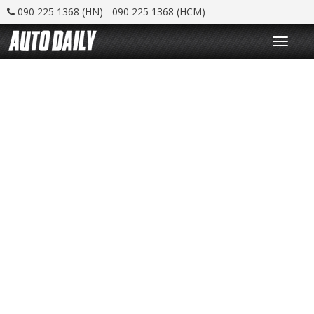
090 225 1368 (HN) - 090 225 1368 (HCM)
T
o
g
g
l
e
n
a
v
i
g
a
t
i
o
n