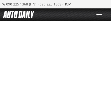
090 225 1368 (HN) - 090 225 1368 (HCM)
T
o
g
g
l
e
n
a
v
i
g
a
t
i
o
n