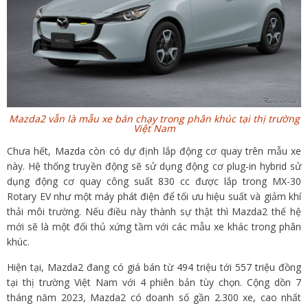
Mazda2 vẫn là mẫu xe bán chạy trong phân khúc tại thị trường
Việt Nam
Chưa hết, Mazda còn có dự định lắp động cơ quay trên mẫu xe
này. Hệ thống truyền động sẽ sử dụng động cơ plug-in hybrid sử
dụng động cơ quay công suất 830 cc được lắp trong MX-30
Rotary EV nh
ư
m
ộ
t máy phát đi
ệ
n đ
ể
t
ố
i
ư
u hi
ệ
u su
ấ
t và gi
ả
m khí
th
ả
i môi tr
ường. Nếu điều này thành sự thật thì Mazda2 thế hệ
mới sẽ là một đối thủ xứng tầm với các mẫu xe khác trong phân
khúc.
Hiện tại, Mazda2 đang có giá bán từ 494 triệu tới 557 triệu đồng
tại thị trường Việt Nam với 4 phiên bản tùy chọn. Cộng dồn 7
tháng năm 2023, Mazda2 có doanh số gần 2.300 xe, cao nhất