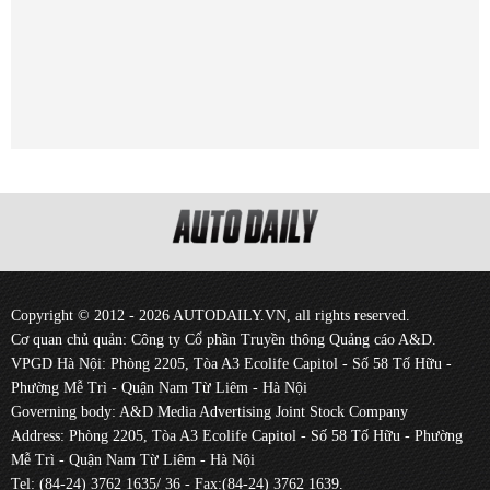
Copyright © 2012 - 2026 AUTODAILY.VN, all rights reserved.
Cơ quan chủ quản: Công ty Cổ phần Truyền thông Quảng cáo A&D.
VPGD Hà Nội: Phòng 2205, Tòa A3 Ecolife Capitol - Số 58 Tố Hữu -
Phường Mễ Trì - Quận Nam Từ Liêm - Hà Nội
Governing body: A&D Media Advertising Joint Stock Company
Address: Phòng 2205, Tòa A3 Ecolife Capitol - Số 58 Tố Hữu - Phường
Mễ Trì - Quận Nam Từ Liêm - Hà Nội
Tel: (84-24) 3762 1635/ 36 - Fax:(84-24) 3762 1639.