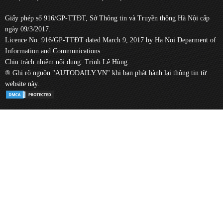
Giấy phép số 916/GP-TTĐT, Sở Thông tin và Truyền thông Hà Nội cấp
ngày 09/3/2017.
Licence No. 916/GP-TTĐT dated March 9, 2017 by Ha Noi Deparment of
Information and Communications.
Chịu trách nhiệm nội dung: Trịnh Lê Hùng.
® Ghi rõ nguồn "AUTODAILY.VN" khi bạn phát hành lại thông tin từ
website này.