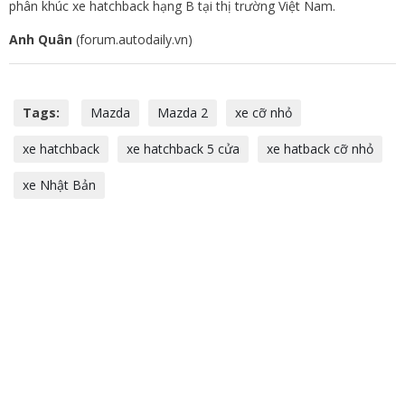
phân khúc xe hatchback hạng B tại thị trường Việt Nam.
Anh Quân
(forum.autodaily.vn)
Tags:
Mazda
Mazda 2
xe cỡ nhỏ
xe hatchback
xe hatchback 5 cửa
xe hatback cỡ nhỏ
xe Nhật Bản