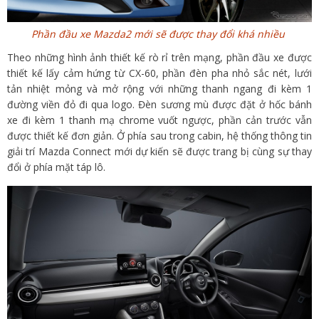
Phần đầu xe Mazda2 mới sẽ được thay đổi khá nhiều
Theo những hình ảnh thiết kế rò rỉ trên mạng, phần đầu xe được
thiết kế lấy cảm hứng từ CX-60, phần đèn pha nhỏ sắc nét, lưới
tản nhiệt mỏng và mở rộng với những thanh ngang đi kèm 1
đường viền đỏ đi qua logo. Đèn sương mù được đặt ở hốc bánh
xe đi kèm 1 thanh mạ chrome vuốt ngược, phần cản trước vẫn
được thiết kế đơn giản.
Ở phía sau trong cabin, hệ thống thông tin
giải trí Mazda Connect mới dự kiến sẽ được trang bị cùng sự thay
đổi ở phía mặt táp lô.