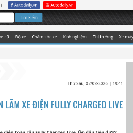
)
Autodaily.vn
Autodaily.vn
Tìm kiếm
xe cũ
Độ xe
Chăm sóc xe
Kinh nghiệm
Thị trường
Xe má
Thứ Sáu, 07/08/2026 | 19:41
N LÃM XE ĐIỆN FULLY CHARGED LIVE
 điện toàn cầu Fully Charged Live, lần đầu tiên được