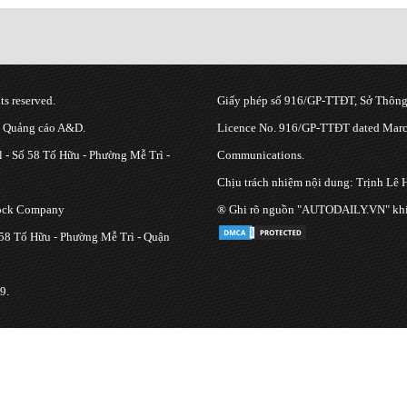
s reserved.
Giấy phép số 916/GP-TTĐT, Sở Thông 
g Quảng cáo A&D.
Licence No. 916/GP-TTĐT dated March
 - Số 58 Tố Hữu - Phường Mễ Trì -
Communications.
Chịu trách nhiệm nội dung: Trịnh Lê 
tock Company
® Ghi rõ nguồn "AUTODAILY.VN" khi bạ
 58 Tố Hữu - Phường Mễ Trì - Quận
9.