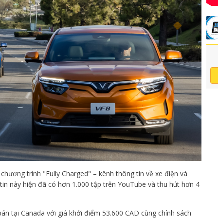
chương trình "Fully Charged" – kênh thông tin về xe điện và
 tin này hiện đã có hơn 1.000 tập trên YouTube và thu hút hơn 4
án tại Canada với giá khởi điểm 53.600 CAD cùng chính sách