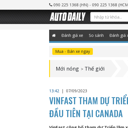
090 225 1368 (HN) - 090 225 1368 (HCM
Đánh giá xe
So sánh
Đánh giá 
Mua - Bán xe ngay
Mới nóng
Thế giới
>
13:42
|
07/09/2023
VINFAST THAM DỰ TRIỂ
ĐẦU TIÊN TẠI CANADA
VinFast công bố tham dự Triển lãm xe