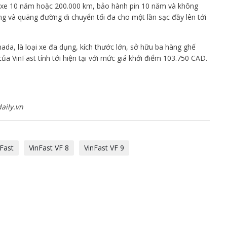
 xe 10 năm hoặc 200.000 km, bảo hành pin 10 năm và không
ng và quãng đường di chuyển tối đa cho một lần sạc đầy lên tới
ada, là loại xe đa dụng, kích thước lớn, sở hữu ba hàng ghế
của VinFast tính tới hiện tại với mức giá khởi điểm 103.750 CAD.
aily.vn
nFast
VinFast VF 8
VinFast VF 9