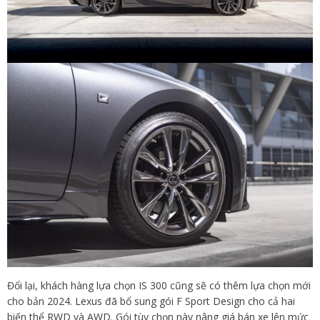
Đổi lại, khách hàng lựa chọn IS 300 cũng sẽ có thêm lựa chọn mới
cho bản 2024. Lexus đã bổ sung gói F Sport Design cho cả hai
biến thể RWD và AWD. Gói tùy chọn này nâng giá bán xe lên mức