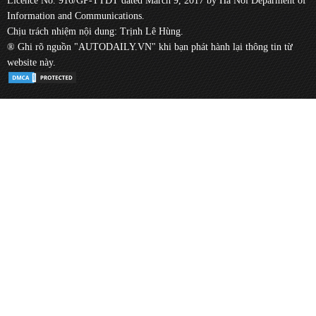
Licence No. 916/GP-TTĐT dated March 9, 2017 by Ha Noi Deparment of
Information and Communications.
Chịu trách nhiệm nội dung: Trịnh Lê Hùng.
® Ghi rõ nguồn "AUTODAILY.VN" khi bạn phát hành lại thông tin từ
website này.