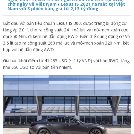
chờ ngày về Việt Nam
/
Lexus IS 2021 ra mắt tại Việt
Nam với 3 phiên bản, giá từ 2,13 tỷ đồng
Bắt đầu với bản tiêu chuẩn Lexus IS 300, được trang bị động cơ
tăng áp 2.0 lít cho ra công suất 241 mã lực và mô-men xoắn cực
đại 350 Nm, đi kèm hệ dẫn động RWD. Biến thể dùng động cơ V6
3,5 lít tạo ra công suất 260 mã lực và mô-men xoắn 320 Nm, kết
hợp với hệ dẫn động AWD.
Giá bán khởi điểm từ 41.235 USD (~ 1 tỷ VNĐ) với bản RWD, tăng
nhẹ 650 USD so với bản tiền nhiệm.