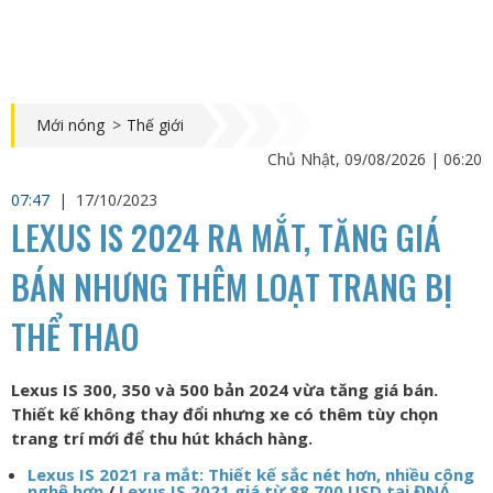
Mới nóng
>
Thế giới
Chủ Nhật, 09/08/2026 | 06:20
07:47
|
17/10/2023
LEXUS IS 2024 RA MẮT, TĂNG GIÁ
BÁN NHƯNG THÊM LOẠT TRANG BỊ
THỂ THAO
Lexus IS 300, 350 và 500 bản 2024 vừa tăng giá bán.
Thiết kế không thay đổi nhưng xe có thêm tùy chọn
trang trí mới để thu hút khách hàng.
Lexus IS 2021 ra mắt: Thiết kế sắc nét hơn, nhiều công
nghệ hơn
/
Lexus IS 2021 giá từ 88.700 USD tại ĐNÁ,