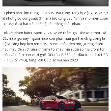
Ở phiên bản tầm trung, Lexus IS 350 cũng trang bị động cơ V6 3,5
lít nhưng có công suất 311 mã lực cùng 380 Nm và mô-men xoắn
cực đại ở cả hai biến thể hệ dẫn động khác nhau.
Đối với phiên bản F Sport 2024, xe có thêm gói Blackout mới. Để
đặt mua gói này, người mua còn phải mua gói Handling trang bị
bộ la-zăng hợp kim rèn BBS 19 inch màu đen mờ, gương chiếu
hậu màu đen với viền chrome tối màu, viền cửa sổ mạ crom tối
màu và thêm nhớ vị trí ghế. Giá của IS 350 bắt đầu từ 44.410 USD
(~ 1,08 tỷ VNĐ), tăng 750 USD so với bản 2023.