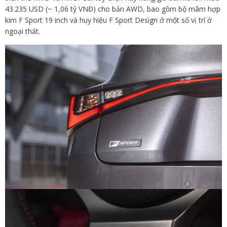
43.235 USD (~ 1,06 tỷ VNĐ) cho bản AWD, bao gồm bộ mâm hợp
kim F Sport 19 inch và huy hiệu F Sport Design ở một số vị trí ở
ngoại thất.