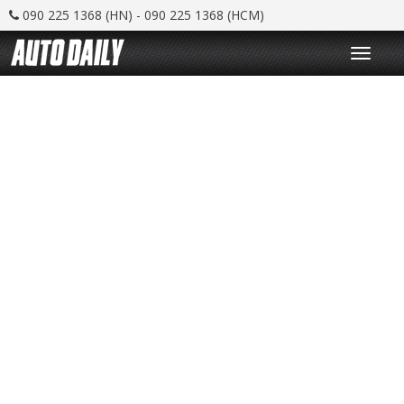
090 225 1368 (HN) - 090 225 1368 (HCM)
T
o
g
g
l
e
n
a
v
i
g
a
t
i
o
n