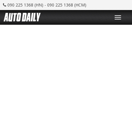
090 225 1368 (HN) - 090 225 1368 (HCM)
T
o
g
g
l
e
n
a
v
i
g
a
t
i
o
n