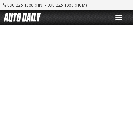
090 225 1368 (HN) - 090 225 1368 (HCM)
T
o
g
g
l
e
n
a
v
i
g
a
t
i
o
n