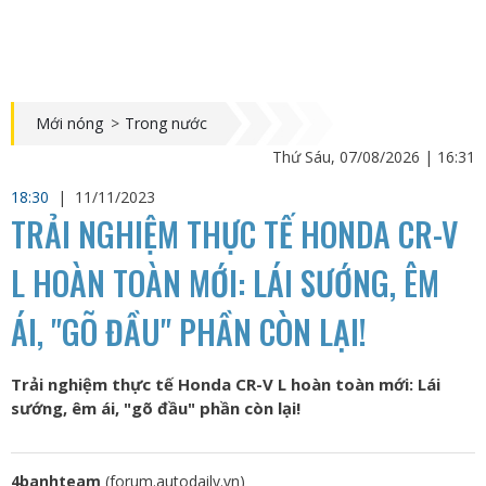
Mới nóng
>
Trong nước
Thứ Sáu, 07/08/2026 | 16:31
18:30
|
11/11/2023
TRẢI NGHIỆM THỰC TẾ HONDA CR-V
L HOÀN TOÀN MỚI: LÁI SƯỚNG, ÊM
ÁI, "GÕ ĐẦU" PHẦN CÒN LẠI!
Trải nghiệm thực tế Honda CR-V L hoàn toàn mới: Lái
sướng, êm ái, "gõ đầu" phần còn lại!
4banhteam
(forum.autodaily.vn)