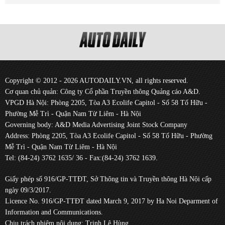
Copyright © 2012 - 2026 AUTODAILY.VN, all rights reserved.
Cơ quan chủ quản: Công ty Cổ phần Truyền thông Quảng cáo A&D.
VPGD Hà Nội: Phòng 2205, Tòa A3 Ecolife Capitol - Số 58 Tố Hữu -
Phường Mễ Trì - Quận Nam Từ Liêm - Hà Nội
Governing body: A&D Media Advertising Joint Stock Company
Address: Phòng 2205, Tòa A3 Ecolife Capitol - Số 58 Tố Hữu - Phường
Mễ Trì - Quận Nam Từ Liêm - Hà Nội
Tel: (84-24) 3762 1635/ 36 - Fax:(84-24) 3762 1639.
Giấy phép số 916/GP-TTĐT, Sở Thông tin và Truyền thông Hà Nội cấp
ngày 09/3/2017.
Licence No. 916/GP-TTĐT dated March 9, 2017 by Ha Noi Deparment of
Information and Communications.
Chịu trách nhiệm nội dung: Trịnh Lê Hùng.