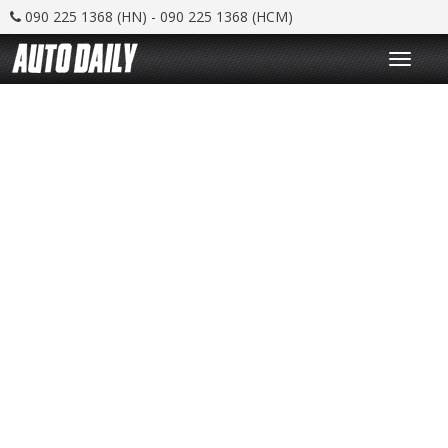
090 225 1368 (HN) - 090 225 1368 (HCM)
T
o
g
g
l
e
n
a
v
i
g
a
t
i
o
n