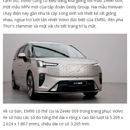
cạnh đó, EM90 cũng có kiểu dáng khá giống với mẫu Zeekr 009,
một mẫu MPV mới của tập đoàn Geely Group. Hai mẫu minivan
chạy điện này gần như là cặp song sinh với thiết kế rất giống
nhau, ngoại trừ lưới tản nhiệt Volvo đặc biệt của EM90, đèn pha
Thor's Hammer và một vài chi tiết trang trí lạ mắt.
Về cơ bản, EM90 có thể coi là Zeekr 009 trong trang phục Volvo.
Xe sở hữu các số đo tổng thể dài x rộng x cao lần lượt là 5.209 x
2.024 x 1.867 (mm), chiều dài cơ sở 3.205 mm.