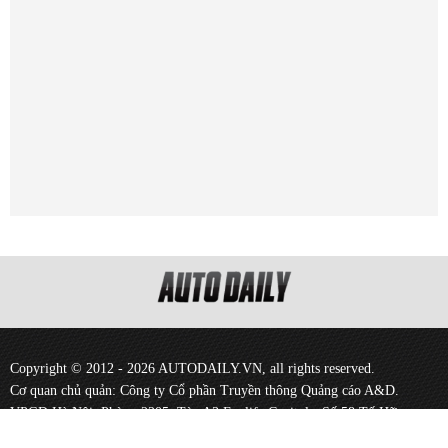
Copyright © 2012 - 2026 AUTODAILY.VN, all rights reserved.
Cơ quan chủ quản: Công ty Cổ phần Truyền thông Quảng cáo A&D.
VPGD Hà Nội: Phòng 2205, Tòa A3 Ecolife Capitol - Số 58 Tố Hữu -
Phường Mễ Trì - Quận Nam Từ Liêm - Hà Nội