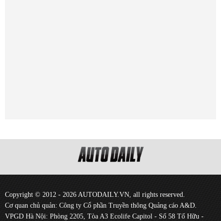
Copyright © 2012 - 2026 AUTODAILY.VN, all rights reserved.
Cơ quan chủ quản: Công ty Cổ phần Truyền thông Quảng cáo A&D.
VPGD Hà Nội: Phòng 2205, Tòa A3 Ecolife Capitol - Số 58 Tố Hữu -