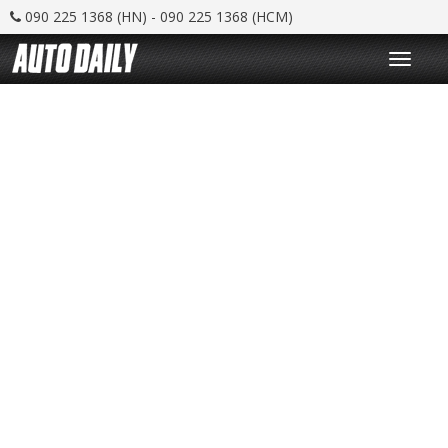
090 225 1368 (HN) - 090 225 1368 (HCM)
T
o
g
g
l
e
n
a
v
i
g
a
t
i
o
n