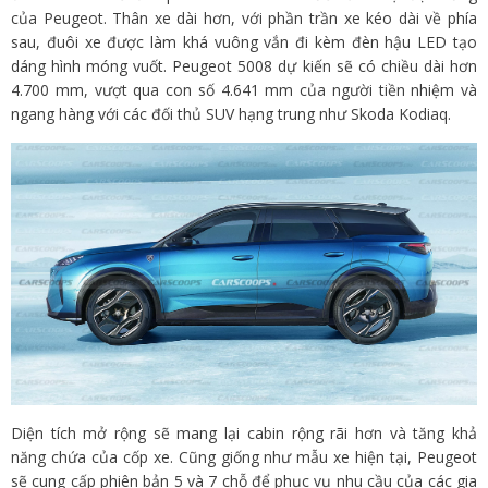
của Peugeot. Thân xe dài hơn, với phần trần xe kéo dài về phía
sau, đuôi xe được làm khá vuông vắn đi kèm đèn hậu LED tạo
dáng hình móng vuốt. Peugeot 5008 dự kiến ​​sẽ có chiều dài hơn
4.700 mm, vượt qua con số 4.641 mm của người tiền nhiệm và
ngang hàng với các đối thủ SUV hạng trung như Skoda Kodiaq.
Diện tích mở rộng sẽ mang lại cabin rộng rãi hơn và tăng khả
năng chứa của cốp xe. Cũng giống như mẫu xe hiện tại, Peugeot
sẽ cung cấp phiên bản 5 và 7 chỗ để phục vụ nhu cầu của các gia