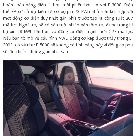
hoàn toàn bằng điện, ít hơn một phiên bản so với E-3008. Biến
thể EV cơ sở dự kiến ​​sẽ có bộ pin 73 kWh nhỏ hơn kết hợp với
một động cơ điện duy nhất gắn phía trước tạo ra công suất 207
mã lực. Ngoài ra, sẽ có sẵn một phiên bản tầm xa, được trang bị
bộ pin 98 kWh lớn hơn và động cơ điện mạnh hơn 227 mã lực.
Nếu bạn tò mò về cấu hình AWD động cơ kép được thấy trong E-
3008, có vẻ như E-5008 sẽ không có tính năng này vì động cơ phụ
sẽ lấn chiếm không gian phía sau.