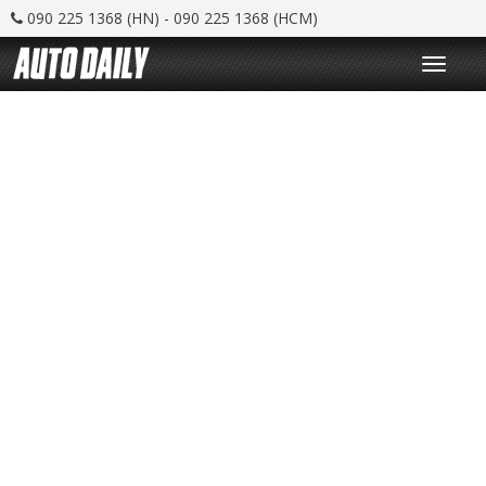
090 225 1368 (HN) - 090 225 1368 (HCM)
T
o
g
g
l
e
n
a
v
i
g
a
t
i
o
n