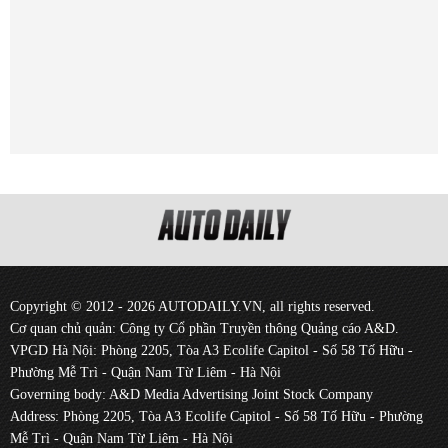
Copyright © 2012 - 2026 AUTODAILY.VN, all rights reserved.
Cơ quan chủ quản: Công ty Cổ phần Truyền thông Quảng cáo A&D.
VPGD Hà Nội: Phòng 2205, Tòa A3 Ecolife Capitol - Số 58 Tố Hữu -
Phường Mễ Trì - Quận Nam Từ Liêm - Hà Nội
Governing body: A&D Media Advertising Joint Stock Company
Address: Phòng 2205, Tòa A3 Ecolife Capitol - Số 58 Tố Hữu - Phường
Mễ Trì - Quận Nam Từ Liêm - Hà Nội