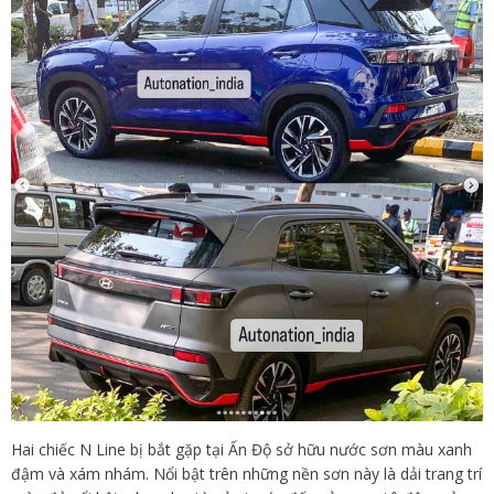
Hai chiếc N Line bị bắt gặp tại Ấn Độ sở hữu nước sơn màu xanh
đậm và xám nhám. Nổi bật trên những nền sơn này là dải trang trí