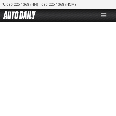
090 225 1368 (HN) - 090 225 1368 (HCM)
T
o
g
g
l
e
n
a
v
i
g
a
t
i
o
n