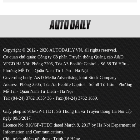
Copyright © 2012 - 2026 AUTODAILY.VN, all rights reserved.
Cơ quan chủ quản: Công ty Cổ phần Truyền thông Quảng cáo A&D.
VPGD Hà Nội: Phòng 2205, Tòa A3 Ecolife Capitol - Số 58 Tố Hữu -
Phường Mễ Trì - Quận Nam Từ Liêm - Hà Nội
Governing body: A&D Media Advertising Joint Stock Company
Address: Phòng 2205, Tòa A3 Ecolife Capitol - Số 58 Tố Hữu - Phường
Mễ Trì - Quận Nam Từ Liêm - Hà Nội
Tel: (84-24) 3762 1635/ 36 - Fax:(84-24) 3762 1639.
Giấy phép số 916/GP-TTĐT, Sở Thông tin và Truyền thông Hà Nội cấp
ngày 09/3/2017.
Licence No. 916/GP-TTĐT dated March 9, 2017 by Ha Noi Deparment of
Information and Communications.
Chịu trách nhiệm nội dung: Trịnh Lê Hùng.