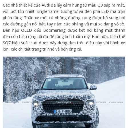
Các nhà thiết kế của Audi đã lấy cảm hứng từ mẫu Q3 sắp ra mắt,
với lưới tản nhiệt 'Singleframe' tương tự và đèn pha LED ma trận
phân tầng. Thân xe mới có những đường cong được bổ sung bởi
các đường gân nổi bật, tay nắm cửa phẳng và mui xe dạng vỏ sò.
Đèn hậu OLED kiểu Boomerang được kết nối bằng một thanh
đèn có chiều rộng tối đa để tăng tính thẩm mỹ. Hơn nữa, biến thể
SQ7 hiệu suất cao được xây dựng dựa trên điều này với bánh xe
lớn, các chi tiết trang trí nhỏ và bốn ống xả.