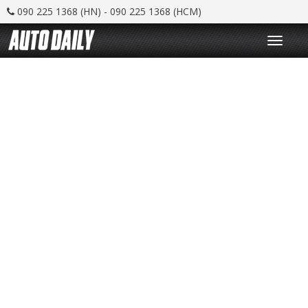
090 225 1368 (HN) - 090 225 1368 (HCM)
T
o
g
g
l
e
n
a
v
i
g
a
t
i
o
n