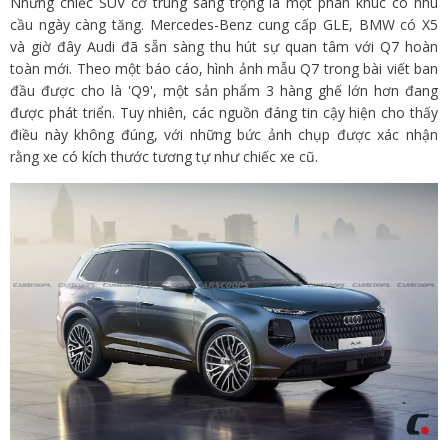
Những chiếc SUV cỡ trung sang trọng là một phân khúc có nhu
cầu ngày càng tăng. Mercedes-Benz cung cấp GLE, BMW có X5
và giờ đây Audi đã sẵn sàng thu hút sự quan tâm với Q7 hoàn
toàn mới. Theo một báo cáo, hình ảnh mẫu Q7 trong bài viết ban
đầu được cho là 'Q9', một sản phẩm 3 hàng ghế lớn hơn đang
được phát triển. Tuy nhiên, các nguồn đáng tin cậy hiện cho thấy
điều này không đúng, với những bức ảnh chụp được xác nhận
rằng xe có kích thước tương tự như chiếc xe cũ.