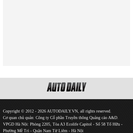
Copyright © 2012 - 2026 AUTODAILY.VN, all rights reserved.
Cơ quan chủ quản: Công ty Cổ phần Truyền thông Quảng cáo A&D.
VPGD Hà Nội: Phòng 2205, Tòa A3 Ecolife Capitol - Số 58 Tố Hữu -
Phường Mễ Trì - Quận Nam Từ Liêm - Hà Nội