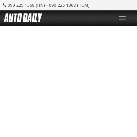
090 225 1368 (HN) - 090 225 1368 (HCM)
T
o
g
g
l
e
n
a
v
i
g
a
t
i
o
n