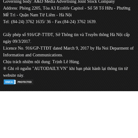
Governing body: A&D Media Advertising Joint Stock Company
Address: Phòng 2205, Tòa A3 Ecolife Capitol - Số 58 Tố Hữu - Phường
Mễ Trì - Quận Nam Từ Liêm - Hà Nội
Tel: (84-24) 3762 1635/ 36 - Fax:(84-24) 3762 1639.
Giấy phép số 916/GP-TTĐT, Sở Thông tin và Truyền thông Hà Nội cấp
ngày 09/3/2017.
Licence No. 916/GP-TTĐT dated March 9, 2017 by Ha Noi Deparment of
Information and Communications.
Chịu trách nhiệm nội dung: Trịnh Lê Hùng.
® Ghi rõ nguồn "AUTODAILY.VN" khi bạn phát hành lại thông tin từ
website này.