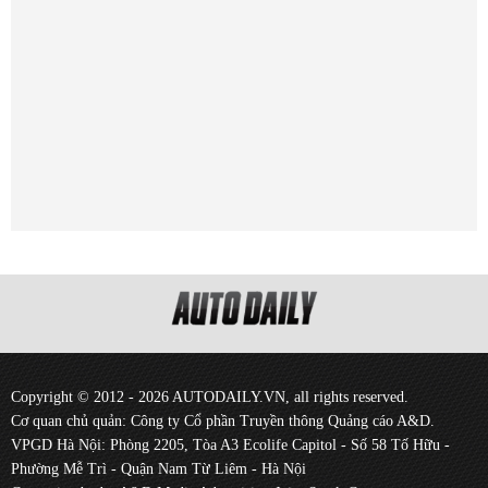
Copyright © 2012 - 2026 AUTODAILY.VN, all rights reserved.
Cơ quan chủ quản: Công ty Cổ phần Truyền thông Quảng cáo A&D.
VPGD Hà Nội: Phòng 2205, Tòa A3 Ecolife Capitol - Số 58 Tố Hữu -
Phường Mễ Trì - Quận Nam Từ Liêm - Hà Nội