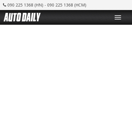
090 225 1368 (HN) - 090 225 1368 (HCM)
T
o
g
g
l
e
n
a
v
i
g
a
t
i
o
n