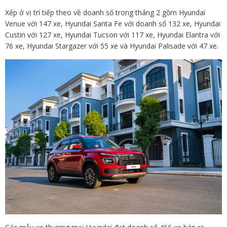
Xếp ở vị trí tiếp theo về doanh số trong tháng 2 gồm Hyundai
Venue với 147 xe, Hyundai Santa Fe với doanh số 132 xe, Hyundai
Custin với 127 xe, Hyundai Tucson với 117 xe, Hyundai Elantra với
76 xe, Hyundai Stargazer với 55 xe và Hyundai Palisade với 47 xe.