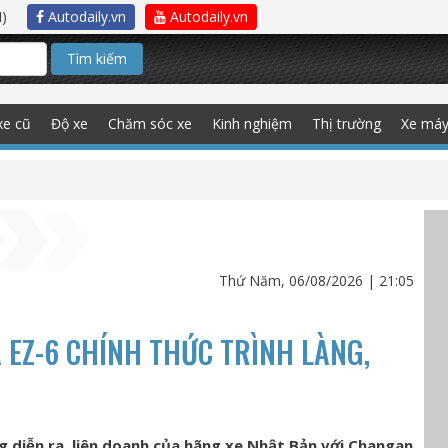
)
Autodaily.vn
Autodaily.vn
Tìm kiếm
xe cũ
Độ xe
Chăm sóc xe
Kinh nghiệm
Thị trường
Xe má
Thứ Năm, 06/08/2026 | 21:05
 EZ-6 CHÍNH THỨC TRÌNH LÀNG,
g diễn ra, liên doanh của hãng xe Nhật Bản với Changan