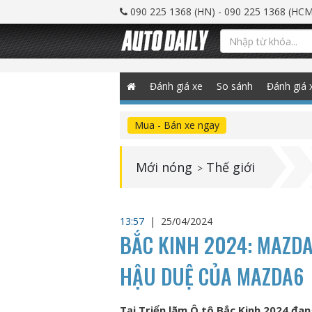
090 225 1368 (HN) - 090 225 1368 (HCM
Đánh giá xe
So sánh
Đánh giá 
Mua - Bán xe ngay
Mới nóng
Thế giới
>
13:57
|
25/04/2024
BẮC KINH 2024: MAZDA
HẬU DUỆ CỦA MAZDA6
Tại Triển lãm Ô tô Bắc Kinh 2024 đan