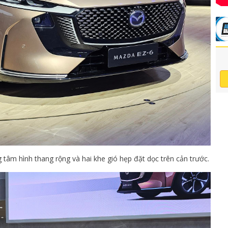
 tâm hình thang rộng và hai khe gió hẹp đặt dọc trên cản trước.