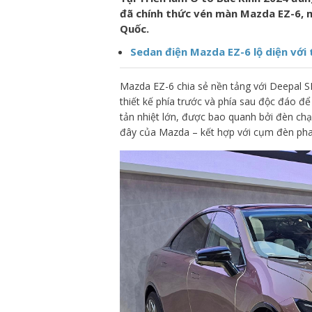
đã chính thức vén màn Mazda EZ-6, 
Quốc.
Sedan điện Mazda EZ-6 lộ diện với 
Mazda EZ-6 chia sẻ nền tảng với Deepal 
thiết kế phía trước và phía sau độc đáo để
tản nhiệt lớn, được bao quanh bởi đèn c
đây của Mazda – kết hợp với cụm đèn pha