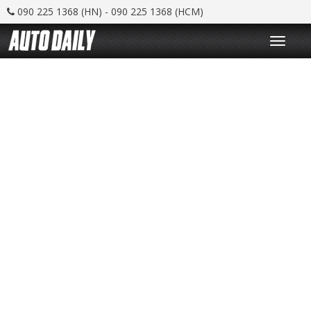
090 225 1368 (HN) - 090 225 1368 (HCM)
T
o
g
g
l
e
n
a
v
i
g
a
t
i
o
n