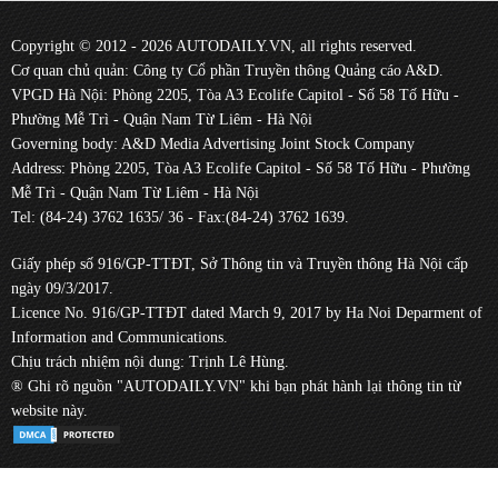
Copyright © 2012 - 2026 AUTODAILY.VN, all rights reserved.
Cơ quan chủ quản: Công ty Cổ phần Truyền thông Quảng cáo A&D.
VPGD Hà Nội: Phòng 2205, Tòa A3 Ecolife Capitol - Số 58 Tố Hữu -
Phường Mễ Trì - Quận Nam Từ Liêm - Hà Nội
Governing body: A&D Media Advertising Joint Stock Company
Address: Phòng 2205, Tòa A3 Ecolife Capitol - Số 58 Tố Hữu - Phường
Mễ Trì - Quận Nam Từ Liêm - Hà Nội
Tel: (84-24) 3762 1635/ 36 - Fax:(84-24) 3762 1639.
Giấy phép số 916/GP-TTĐT, Sở Thông tin và Truyền thông Hà Nội cấp
ngày 09/3/2017.
Licence No. 916/GP-TTĐT dated March 9, 2017 by Ha Noi Deparment of
Information and Communications.
Chịu trách nhiệm nội dung: Trịnh Lê Hùng.
® Ghi rõ nguồn "AUTODAILY.VN" khi bạn phát hành lại thông tin từ
website này.