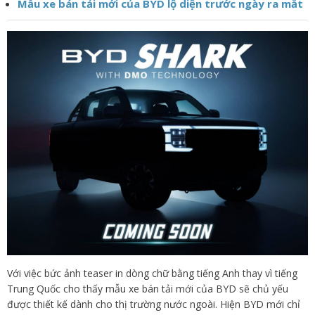
Mẫu xe bán tải mới của BYD lộ diện trước ngày ra mắt
Với việc bức ảnh teaser in dòng chữ bằng tiếng Anh thay vì tiếng
Trung Quốc cho thấy mẫu xe bán tải mới của BYD sẽ chủ yếu
được thiết kế dành cho thị trường nước ngoài. Hiện BYD mới chỉ