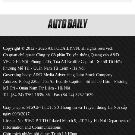
Copyright © 2012 - 2026 AUTODAILY.VN, all rights reserved.
Cơ quan chủ quản: Công ty Cổ phần Truyền thông Quảng cáo A&D.
VPGD Hà Nội: Phòng 2205, Tòa A3 Ecolife Capitol - Số 58 Tố Hữu -
Phường Mễ Trì - Quận Nam Từ Liêm - Hà Nội
Governing body: A&D Media Advertising Joint Stock Company
Address: Phòng 2205, Tòa A3 Ecolife Capitol - Số 58 Tố Hữu - Phường
Mễ Trì - Quận Nam Từ Liêm - Hà Nội
Tel: (84-24) 3762 1635/ 36 - Fax:(84-24) 3762 1639.
Giấy phép số 916/GP-TTĐT, Sở Thông tin và Truyền thông Hà Nội cấp
ngày 09/3/2017.
Licence No. 916/GP-TTĐT dated March 9, 2017 by Ha Noi Deparment of
Information and Communications.
Chịu trách nhiệm nội dung: Trịnh Lê Hùng.