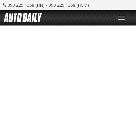
090 225 1368 (HN) - 090 225 1368 (HCM)
T
o
g
g
l
e
n
a
v
i
g
a
t
i
o
n