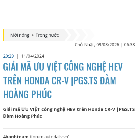
Mới nóng
>
Trong nước
Chủ Nhật, 09/08/2026 | 06:38
20:29
|
11/04/2024
GIẢI MÃ ƯU VIỆT CÔNG NGHỆ HEV
TRÊN HONDA CR-V |PGS.TS ĐÀM
HOÀNG PHÚC
Giải mã ƯU VIỆT công nghệ HEV trên Honda CR-V |PGS.TS
Đàm Hoàng Phúc
4banhteam
(forum.autodaily.vn)