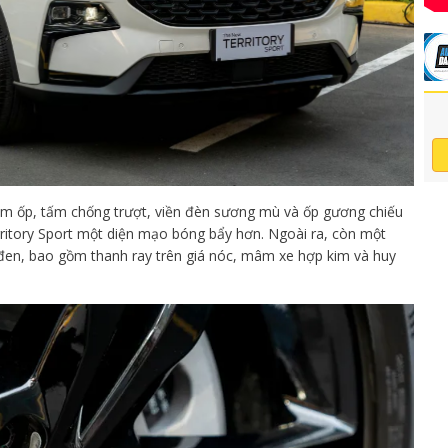
tấm ốp, tấm chống trượt, viền đèn sương mù và ốp gương chiếu
tory Sport một diện mạo bóng bẩy hơn. Ngoài ra, còn một
n đen, bao gồm thanh ray trên giá nóc, mâm xe hợp kim và huy