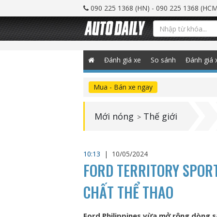
090 225 1368 (HN) - 090 225 1368 (HCM
Đánh giá xe
So sánh
Đánh giá 
Mua - Bán xe ngay
Mới nóng
Thế giới
>
10:13
|
10/05/2024
FORD TERRITORY SPORT
CHẤT THỂ THAO
Ford Philippines vừa mở rộng dòng s