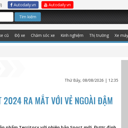
)
Autodaily.vn
Autodaily.vn
Tìm kiếm
xe cũ
Độ xe
Chăm sóc xe
Kinh nghiệm
Thị trường
Xe má
Thứ Bảy, 08/08/2026 | 12:35
 2024 RA MẮT VỚI VẺ NGOÀI ĐẬM
ản phẩm Territory với phiên bản Sport mới. Được định