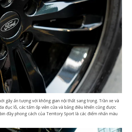
ới gây ấn tượng với không gian nội thất sang trọng. Trần xe và
da đục lỗ, các tấm ốp viền cửa và bảng điều khiển cũng được
bin đầy phong cách của Territory Sport là các điểm nhấn màu