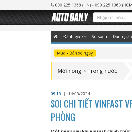
090 225 1368 (HN) - 090 225 1368 (HCM
Đánh giá xe
So sánh
Đánh giá 
Mua - Bán xe ngay
Mới nóng
Trong nước
>
09:15
|
14/05/2024
SOI CHI TIẾT VINFAST V
PHÒNG
Một ngày sau khi VinFast chính thức