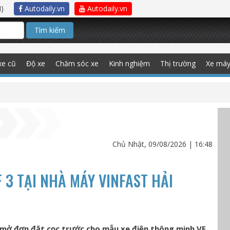
)
Autodaily.vn
Autodaily.vn
Tìm kiếm
xe cũ
Độ xe
Chăm sóc xe
Kinh nghiệm
Thị trường
Xe má
Chủ Nhật, 09/08/2026 | 16:48
F 3 TẠI NHÀ MÁY VINFAST HẢI
 mở đơn đặt cọc trước cho mẫu xe điện thông minh VF