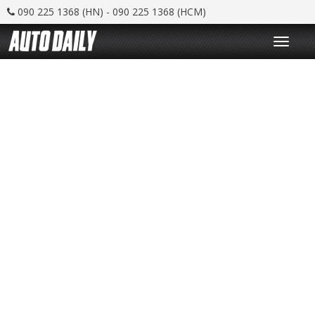
090 225 1368 (HN) - 090 225 1368 (HCM)
T
o
g
g
l
e
n
a
v
i
g
a
t
i
o
n