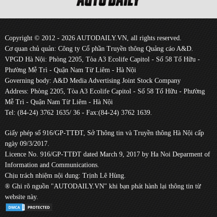
Copyright © 2012 - 2026 AUTODAILY.VN, all rights reserved.
Cơ quan chủ quản: Công ty Cổ phần Truyền thông Quảng cáo A&D.
VPGD Hà Nội: Phòng 2205, Tòa A3 Ecolife Capitol - Số 58 Tố Hữu -
Phường Mễ Trì - Quận Nam Từ Liêm - Hà Nội
Governing body: A&D Media Advertising Joint Stock Company
Address: Phòng 2205, Tòa A3 Ecolife Capitol - Số 58 Tố Hữu - Phường
Mễ Trì - Quận Nam Từ Liêm - Hà Nội
Tel: (84-24) 3762 1635/ 36 - Fax:(84-24) 3762 1639.
Giấy phép số 916/GP-TTĐT, Sở Thông tin và Truyền thông Hà Nội cấp
ngày 09/3/2017.
Licence No. 916/GP-TTĐT dated March 9, 2017 by Ha Noi Deparment of
Information and Communications.
Chịu trách nhiệm nội dung: Trịnh Lê Hùng.
® Ghi rõ nguồn "AUTODAILY.VN" khi bạn phát hành lại thông tin từ
website này.