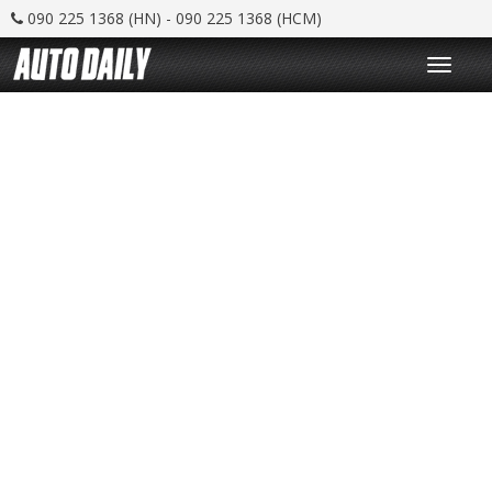
090 225 1368 (HN) - 090 225 1368 (HCM)
T
o
g
g
l
e
n
a
v
i
g
a
t
i
o
n