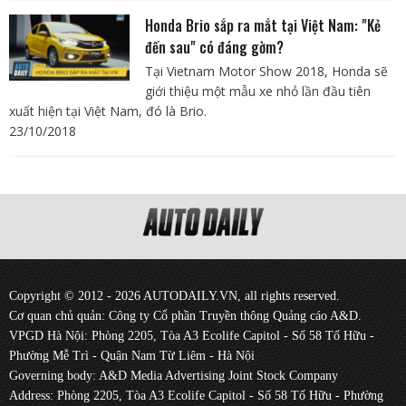
Honda Brio sắp ra mắt tại Việt Nam: "Kẻ
đến sau" có đáng gờm?
Tại Vietnam Motor Show 2018, Honda sẽ
giới thiệu một mẫu xe nhỏ lần đầu tiên
xuất hiện tại Việt Nam, đó là Brio.
23/10/2018
Copyright © 2012 - 2026 AUTODAILY.VN, all rights reserved.
Cơ quan chủ quản: Công ty Cổ phần Truyền thông Quảng cáo A&D.
VPGD Hà Nội: Phòng 2205, Tòa A3 Ecolife Capitol - Số 58 Tố Hữu -
Phường Mễ Trì - Quận Nam Từ Liêm - Hà Nội
Governing body: A&D Media Advertising Joint Stock Company
Address: Phòng 2205, Tòa A3 Ecolife Capitol - Số 58 Tố Hữu - Phường