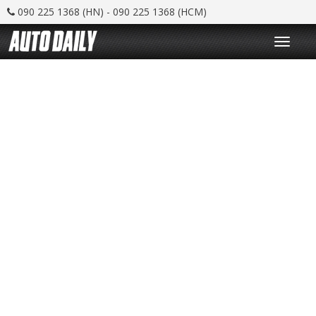
090 225 1368 (HN) - 090 225 1368 (HCM)
T
o
g
g
l
e
n
a
v
i
g
a
t
i
o
n