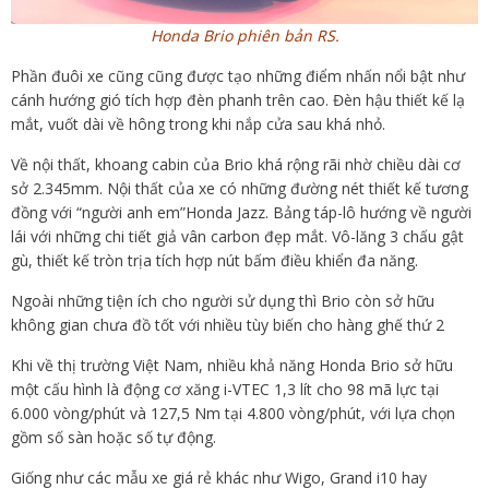
Honda Brio phiên bản RS.
Phần đuôi xe cũng cũng được tạo những điểm nhấn nổi bật như
cánh hướng gió tích hợp đèn phanh trên cao. Đèn hậu thiết kế lạ
mắt, vuốt dài về hông trong khi nắp cửa sau khá nhỏ.
Về nội thất, khoang cabin của Brio khá rộng rãi nhờ chiều dài cơ
sở 2.345mm. Nội thất của xe có những đường nét thiết kế tương
đồng với “người anh em”Honda Jazz. Bảng táp-lô hướng về người
lái với những chi tiết giả vân carbon đẹp mắt. Vô-lăng 3 chấu gật
gù, thiết kế tròn trịa tích hợp nút bấm điều khiển đa năng.
Ngoài những tiện ích cho người sử dụng thì Brio còn sở hữu
không gian chưa đồ tốt với nhiều tùy biến cho hàng ghế thứ 2
Khi về thị trường Việt Nam, nhiều khả năng Honda Brio sở hữu
một cấu hình là động cơ xăng i-VTEC 1,3 lít cho 98 mã lực tại
6.000 vòng/phút và 127,5 Nm tại 4.800 vòng/phút, với lựa chọn
gồm số sàn hoặc số tự động.
Giống như các mẫu xe giá rẻ khác như Wigo, Grand i10 hay