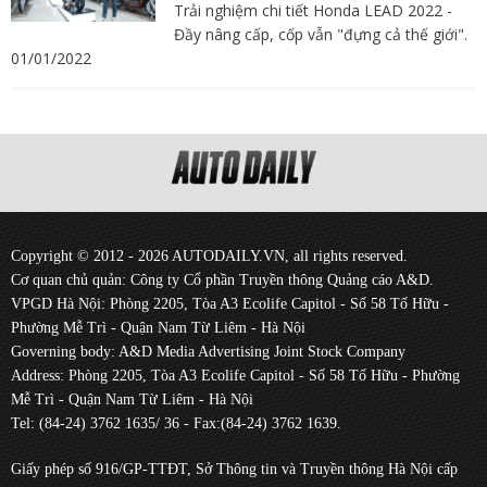
Trải nghiệm chi tiết Honda LEAD 2022 -
Đầy nâng cấp, cốp vẫn "đựng cả thế giới".
01/01/2022
Copyright © 2012 - 2026 AUTODAILY.VN, all rights reserved.
Cơ quan chủ quản: Công ty Cổ phần Truyền thông Quảng cáo A&D.
VPGD Hà Nội: Phòng 2205, Tòa A3 Ecolife Capitol - Số 58 Tố Hữu -
Phường Mễ Trì - Quận Nam Từ Liêm - Hà Nội
Governing body: A&D Media Advertising Joint Stock Company
Address: Phòng 2205, Tòa A3 Ecolife Capitol - Số 58 Tố Hữu - Phường
Mễ Trì - Quận Nam Từ Liêm - Hà Nội
Tel: (84-24) 3762 1635/ 36 - Fax:(84-24) 3762 1639.
Giấy phép số 916/GP-TTĐT, Sở Thông tin và Truyền thông Hà Nội cấp