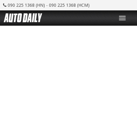
090 225 1368 (HN) - 090 225 1368 (HCM)
T
o
g
g
l
e
n
a
v
i
g
a
t
i
o
n