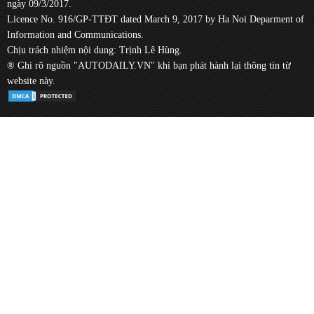
ngày 09/3/2017.
Licence No. 916/GP-TTĐT dated March 9, 2017 by Ha Noi Deparment of
Information and Communications.
Chịu trách nhiệm nội dung: Trịnh Lê Hùng.
® Ghi rõ nguồn "AUTODAILY.VN" khi bạn phát hành lại thông tin từ
website này.