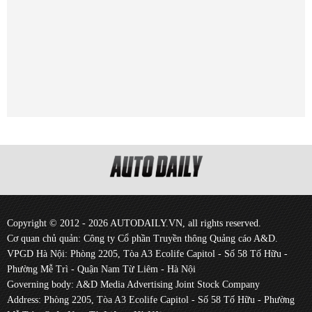
Copyright © 2012 - 2026 AUTODAILY.VN, all rights reserved.
Cơ quan chủ quản: Công ty Cổ phần Truyền thông Quảng cáo A&D.
VPGD Hà Nội: Phòng 2205, Tòa A3 Ecolife Capitol - Số 58 Tố Hữu -
Phường Mễ Trì - Quận Nam Từ Liêm - Hà Nội
Governing body: A&D Media Advertising Joint Stock Company
Address: Phòng 2205, Tòa A3 Ecolife Capitol - Số 58 Tố Hữu - Phường