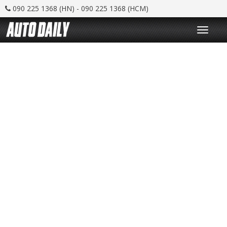
090 225 1368 (HN) - 090 225 1368 (HCM)
T
o
g
g
l
e
n
a
v
i
g
a
t
i
o
n