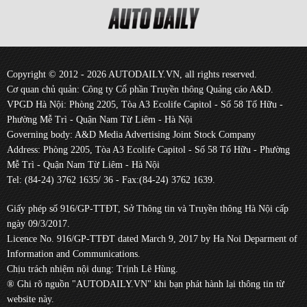
Copyright © 2012 - 2026 AUTODAILY.VN, all rights reserved.
Cơ quan chủ quản: Công ty Cổ phần Truyền thông Quảng cáo A&D.
VPGD Hà Nội: Phòng 2205, Tòa A3 Ecolife Capitol - Số 58 Tố Hữu -
Phường Mễ Trì - Quận Nam Từ Liêm - Hà Nội
Governing body: A&D Media Advertising Joint Stock Company
Address: Phòng 2205, Tòa A3 Ecolife Capitol - Số 58 Tố Hữu - Phường
Mễ Trì - Quận Nam Từ Liêm - Hà Nội
Tel: (84-24) 3762 1635/ 36 - Fax:(84-24) 3762 1639.
Giấy phép số 916/GP-TTĐT, Sở Thông tin và Truyền thông Hà Nội cấp
ngày 09/3/2017.
Licence No. 916/GP-TTĐT dated March 9, 2017 by Ha Noi Deparment of
Information and Communications.
Chịu trách nhiệm nội dung: Trịnh Lê Hùng.
® Ghi rõ nguồn "AUTODAILY.VN" khi bạn phát hành lại thông tin từ
website này.