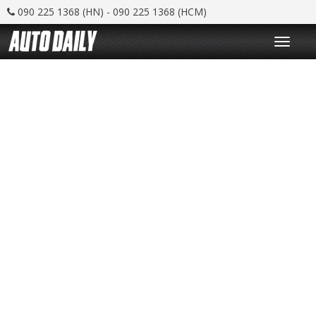
090 225 1368 (HN) - 090 225 1368 (HCM)
T
o
g
g
l
e
n
a
v
i
g
a
t
i
o
n