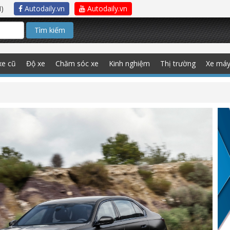
)
Autodaily.vn
Autodaily.vn
Tìm kiếm
xe cũ
Độ xe
Chăm sóc xe
Kinh nghiệm
Thị trường
Xe má