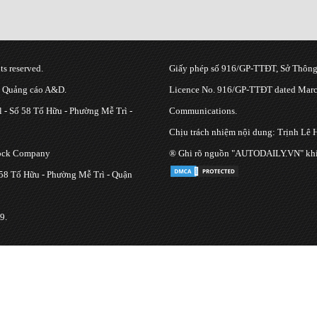
s reserved.
Giấy phép số 916/GP-TTĐT, Sở Thông 
g Quảng cáo A&D.
Licence No. 916/GP-TTĐT dated March
 - Số 58 Tố Hữu - Phường Mễ Trì -
Communications.
Chịu trách nhiệm nội dung: Trịnh Lê 
tock Company
® Ghi rõ nguồn "AUTODAILY.VN" khi bạ
 58 Tố Hữu - Phường Mễ Trì - Quận
9.