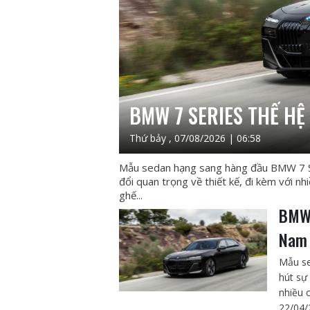
BMW 7 SERIES THẾ HỆ
Thứ bảy , 07/08/2026 | 06:58
Mẫu sedan hạng sang hàng đầu BMW 7 Ser
đổi quan trọng về thiết kế, đi kèm với n
ghế...
BMW 
Nam
Mẫu se
hút sự
nhiều 
22/04/