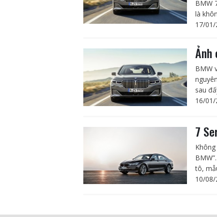
BMW 7-
là khôn
17/01/
Ảnh 
BMW vừ
nguyên
sau đấ
16/01/
7 Se
Không 
BMW”. K
tô, mẫ
10/08/