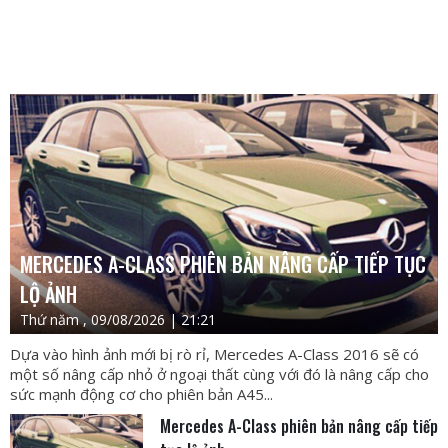
MERCEDES A-CLASS PHIÊN BẢN NÂNG CẤP TIẾP TỤC
LỘ ẢNH
Thứ năm , 09/08/2026 | 21:21
Dựa vào hình ảnh mới bị rò rỉ, Mercedes A-Class 2016 sẽ có
một số nâng cấp nhỏ ở ngoại thất cùng với đó là nâng cấp cho
sức mạnh động cơ cho phiên bản A45...
Mercedes A-Class phiên bản nâng cấp tiếp