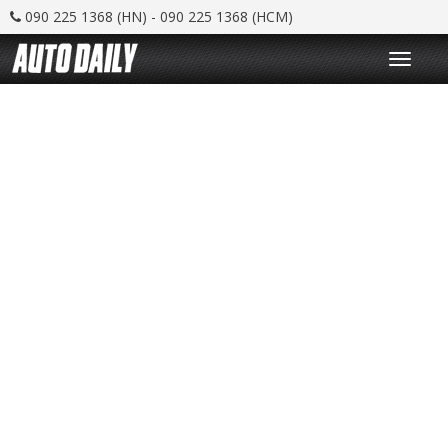
090 225 1368 (HN) - 090 225 1368 (HCM)
T
o
g
g
l
e
n
a
v
i
g
a
t
i
o
n