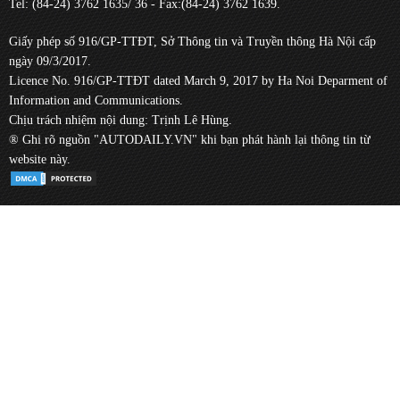
Tel: (84-24) 3762 1635/ 36 - Fax:(84-24) 3762 1639.
Giấy phép số 916/GP-TTĐT, Sở Thông tin và Truyền thông Hà Nội cấp
ngày 09/3/2017.
Licence No. 916/GP-TTĐT dated March 9, 2017 by Ha Noi Deparment of
Information and Communications.
Chịu trách nhiệm nội dung: Trịnh Lê Hùng.
® Ghi rõ nguồn "AUTODAILY.VN" khi bạn phát hành lại thông tin từ
website này.