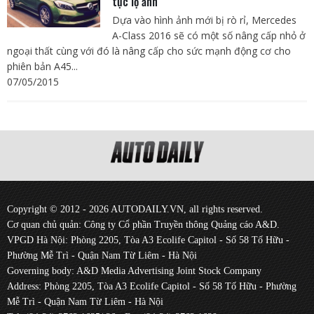
tục lộ ảnh
Dựa vào hình ảnh mới bị rò rỉ, Mercedes
A-Class 2016 sẽ có một số nâng cấp nhỏ ở
ngoại thất cùng với đó là nâng cấp cho sức mạnh động cơ cho
phiên bản A45...
07/05/2015
Copyright © 2012 - 2026 AUTODAILY.VN, all rights reserved.
Cơ quan chủ quản: Công ty Cổ phần Truyền thông Quảng cáo A&D.
VPGD Hà Nội: Phòng 2205, Tòa A3 Ecolife Capitol - Số 58 Tố Hữu -
Phường Mễ Trì - Quận Nam Từ Liêm - Hà Nội
Governing body: A&D Media Advertising Joint Stock Company
Address: Phòng 2205, Tòa A3 Ecolife Capitol - Số 58 Tố Hữu - Phường
Mễ Trì - Quận Nam Từ Liêm - Hà Nội