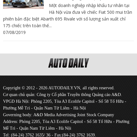
Một doanh nghiệp nhập khẩu tư nhân tại
Hà Nội vừa đưa về chiếc Fiat 500 mui trần
phiên bản đặc biệt Abarth 695 Rivale với số lượng sản xuất chỉ
175 chiếc trên toàn thế...
07/08/2019
Copyright © 2012 - 2026 AUTODAILY.VN, all rights reserved.
Cơ quan chủ quản: Công ty Cổ phần Truyền thông Quảng cáo A&D.
VPGD Hà Nội: Phòng 2205, Tòa A3 Ecolife Capitol - Số 58 Tố Hữu -
Phường Mễ Trì - Quận Nam Từ Liêm - Hà Nội
Governing body: A&D Media Advertising Joint Stock Company
Address: Phòng 2205, Tòa A3 Ecolife Capitol - Số 58 Tố Hữu - Phường
Mễ Trì - Quận Nam Từ Liêm - Hà Nội
Tel: (84-24) 3762 1635/ 36 - Fax:(84-24) 3762 1639.