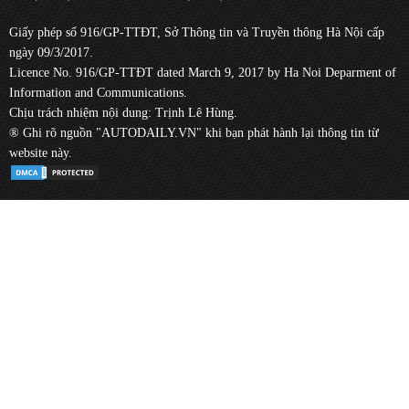
Giấy phép số 916/GP-TTĐT, Sở Thông tin và Truyền thông Hà Nội cấp
ngày 09/3/2017.
Licence No. 916/GP-TTĐT dated March 9, 2017 by Ha Noi Deparment of
Information and Communications.
Chịu trách nhiệm nội dung: Trịnh Lê Hùng.
® Ghi rõ nguồn "AUTODAILY.VN" khi bạn phát hành lại thông tin từ
website này.