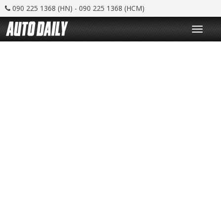
090 225 1368 (HN) - 090 225 1368 (HCM)
T
o
g
g
l
e
n
a
v
i
g
a
t
i
o
n