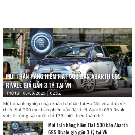
MUI TRẦN HÀNG HIẾM FIAT 500 BẢN ABARTH 695
RIVALE GIÁ GẦN 3 TỶ TẠI VN
Thứ tư , 08/08/2026 | 02:52
Một doanh nghiệp nhập khẩu tư nhân tại Hà Nội vừa đưa về
chiếc Fiat 500 mui trần phiên bản đặc biệt Abarth 695 Rivale
với số lượng sản xuất chỉ 175 chiếc trên toàn thế...
Mui trần hàng hiếm Fiat 500 bản Abarth
695 Rivale giá gần 3 tỷ tại VN