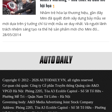
hội họa
1
Nhằm trẻ hóa lại thương hiệu, gần đây
Mini đã quyết định xây dựng bảy mẫu xe
mới dựa trên ý tưởng chỉ từ một mẫu xe duy nhất. Và người lãnh
trách nhiệm sáng tạo ra thế hệ sản phẩm mới cho Mini đó...
28/05/2014
Copyright © 2012 - 2026 AUTODAILY.VN, all rights reserved.
Cơ quan chủ quản: Công ty Cổ phần Truyền thông Quảng cáo A&D.
VPGD Hà Nội: Phòng 2205, Tòa A3 Ecolife Capitol - Số 58 Tố Hữu -
Phường Mễ Trì - Quận Nam Từ Liêm - Hà Nội
Governing body: A&D Media Advertising Joint Stock Company
Address: Phòng 2205, Tòa A3 Ecolife Capitol - Số 58 Tố Hữu - Phường