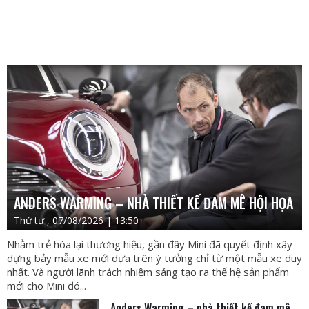
ANDERS WARMING – NHÀ THIẾT KẾ ĐAM MÊ HỘI HỌA
Thứ tư , 07/08/2026 | 13:50
Nhằm trẻ hóa lại thương hiệu, gần đây Mini đã quyết định xây
dựng bảy mẫu xe mới dựa trên ý tưởng chỉ từ một mẫu xe duy
nhất. Và người lãnh trách nhiệm sáng tạo ra thế hệ sản phẩm
mới cho Mini đó...
Anders Warming – nhà thiết kế đam mê