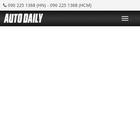
090 225 1368 (HN) - 090 225 1368 (HCM)
T
o
g
g
l
e
n
a
v
i
g
a
t
i
o
n