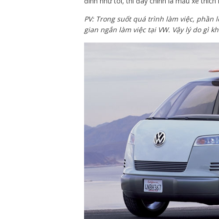
đình như tôi, thì đây chính là mẫu xe thíc
PV: Trong suốt quá trình làm việc, phần 
gian ngắn làm việc tại VW. Vậy lý do gì k