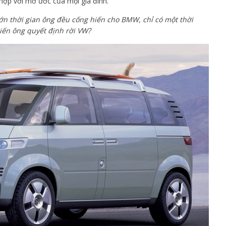
h hợp với mơ ước của mọi gia đình.
lớn thời gian ông đều cống hiến cho BMW, chỉ có một thời
hiến ông quyết định rời VW?