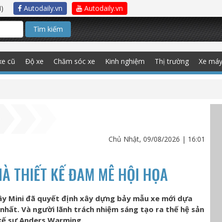
)
Autodaily.vn
Autodaily.vn
Tìm kiếm
xe cũ
Độ xe
Chăm sóc xe
Kinh nghiệm
Thị trường
Xe má
Chủ Nhật, 09/08/2026 | 16:01
À THIẾT KẾ ĐAM MÊ HỘI HỌA
đây Mini đã quyết định xây dựng bảy mẫu xe mới dựa
nhất. Và người lãnh trách nhiệm sáng tạo ra thế hệ sản
 kế sư Anders Warming.