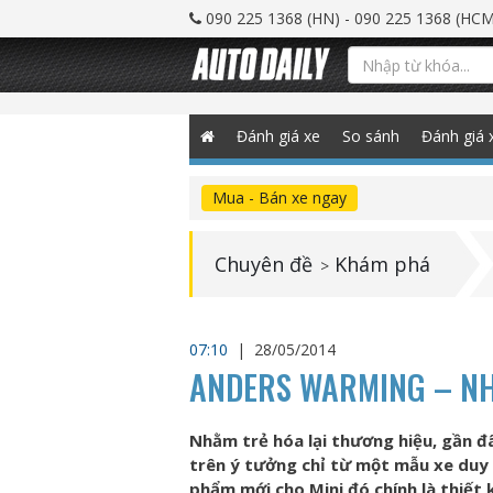
090 225 1368 (HN) - 090 225 1368 (HCM
Đánh giá xe
So sánh
Đánh giá 
Mua - Bán xe ngay
Chuyên đề
Khám phá
>
07:10
|
28/05/2014
ANDERS WARMING – NH
Nhằm trẻ hóa lại thương hiệu, gần 
trên ý tưởng chỉ từ một mẫu xe duy 
phẩm mới cho Mini đó chính là thiết