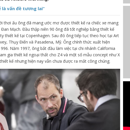
 là vấn đề tương lai”
ới thơi ấu ông đã mang ước mơ được thiết kế ra chiếc xe mang
i Đan Mạch. Đầu thập niên 90 ông đã tốt nghiệp bằng thiết kế
 ty thiết kế tại Copenhagen. Sau đó ông tiếp tục theo học tại Art
Vevey, Thụy Điển và Pasadena, Mỹ. Ông chính thức xuất hiện
 1996. Năm 1997, ông bắt đầu làm việc tại chi nhánh California
 gia thiết kế ngoại thất cho Z4 và một số mẫu concept như X
hiết kế nhưng hiện nay vẫn chưa được ra mắt công chúng.