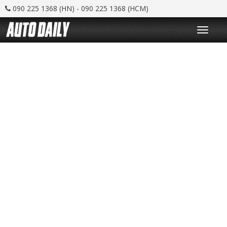
090 225 1368 (HN) - 090 225 1368 (HCM)
T
o
g
g
l
e
n
a
v
i
g
a
t
i
o
n