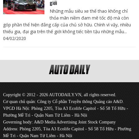
giới
Những mẫu siêu xe thể thao không chỉ
thỏa mãn niềm đam mê tốc độ mà còn
góp phần thể hiện đẳng cấp của chủ sở hữu. Chính vì vậy, nhiều
thiếu gia, đại gia trên thế giới không tiếc tiền tậu những mẫu...
04/02/2020
Copyright © 2012 - 2026 AUTODAILY.VN, all rights reserved.
Cơ quan chủ quản: Công ty Cổ phần Truyền thông Quảng cáo A&D.
VPGD Hà Nội: Phòng 2205, Tòa A3 Ecolife Capitol - Số 58 Tố Hữu -
Phường Mễ Trì - Quận Nam Từ Liêm - Hà Nội
Governing body: A&D Media Advertising Joint Stock Company
Address: Phòng 2205, Tòa A3 Ecolife Capitol - Số 58 Tố Hữu - Phường
Mễ Trì - Quận Nam Từ Liêm - Hà Nội